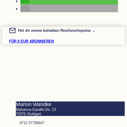
Hol dir meine beliebten ResilienzImpulse →
FÜR 0 EUR ABONNIEREN
KONTAKT
RESILIENZIMPULSE
RECHTLICHES
Marion Wandke
Mahatma-Gandhi-Str. 23
70376 Stuttgart
0711 57700647