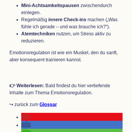
Mini-Acht­sam­keits­pau­sen
zwi­schen­durch
einlegen.
Regel­mä­ßig
innere Check-ins
machen („Was
fühle ich gerade – und was brau­che ich?“).
Atem­tech­ni­ken
nut­zen, um Stress aktiv zu
reduzieren.
Emo­ti­ons­re­gu­la­tion ist wie ein Mus­kel, den du sanft,
aber kon­se­quent trai­nie­ren kannst.
👉 Wei­ter­le­sen:
Bald fin­dest du hier ver­tie­fende
Inhalte zum Thema Emotionsregulation.
↪️ zurück zum
Glos­sar