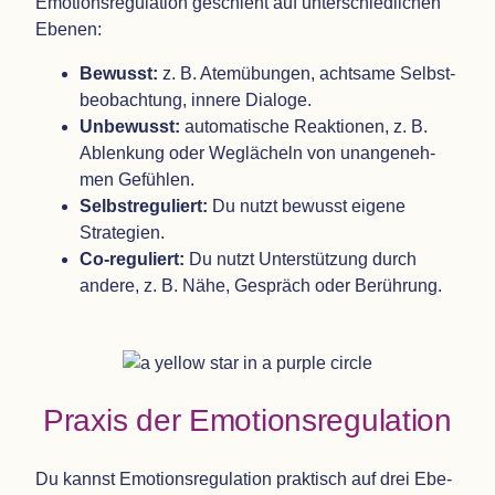
Emo­ti­ons­re­gu­la­tion geschieht auf unter­schied­li­chen
Ebenen:
Bewusst:
z. B. Atem­übun­gen, acht­same Selbst­
be­ob­ach­tung, innere Dialoge.
Unbe­wusst:
auto­ma­ti­sche Reak­tio­nen, z. B.
Ablen­kung oder Weg­lä­cheln von unan­ge­neh­
men Gefühlen.
Selbst­re­gu­liert:
Du nutzt bewusst eigene
Strategien.
Co-regu­liert:
Du nutzt Unter­stüt­zung durch
andere, z. B. Nähe, Gespräch oder Berührung.
Pra­xis der Emotionsregulation
Du kannst Emo­ti­ons­re­gu­la­tion prak­tisch auf drei Ebe­