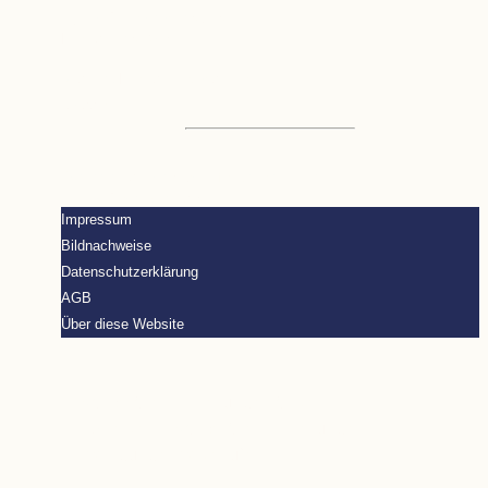
hallo@marion-wandke.de
Impulse und Blog
ResilienzImpulse – Newsletter
Glossar
PontiVentus – Angebote für Unternehmen
hello@pontiventus.de
Impressum
Bildnachweise
Datenschutzerklärung
AGB
Über diese Website
Privatsphäre-Einstellungen ändern
Historie der Privatsphäre-Einstellungen
Einwilligungen widerrufen