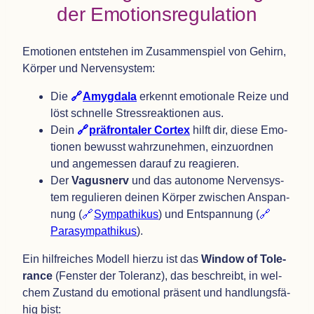
der Emotionsregulation
Emo­tio­nen ent­ste­hen im Zusam­men­spiel von Gehirn,
Kör­per und Nervensystem:
Die
Amyg­dala
erkennt emo­tio­nale Reize und
löst schnelle Stress­re­ak­tio­nen aus.
Dein
prä­fron­ta­ler Cor­tex
hilft dir, diese Emo­
tio­nen bewusst wahr­zu­neh­men, ein­zu­ord­nen
und ange­mes­sen dar­auf zu reagieren.
Der
Vagus­nerv
und das auto­nome Ner­ven­sys­
tem regu­lie­ren dei­nen Kör­per zwi­schen Anspan­
nung (
Sym­pa­thi­kus
) und Ent­span­nung (
Para­sym­pa­thi­kus
).
Ein hilf­rei­ches Modell hierzu ist das
Win­dow of Tole­
rance
(Fens­ter der Tole­ranz), das beschreibt, in wel­
chem Zustand du emo­tio­nal prä­sent und hand­lungs­fä­
hig bist: