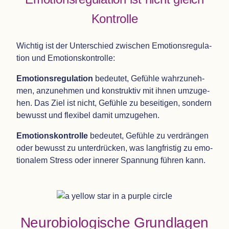
Kontrolle
Wich­tig ist der Unter­schied zwi­schen Emo­ti­ons­re­gu­la­
tion und Emotionskontrolle:
Emo­ti­ons­re­gu­la­tion
bedeu­tet, Gefühle wahr­zu­neh­
men, anzu­neh­men und kon­struk­tiv mit ihnen umzu­ge­
hen. Das Ziel ist nicht, Gefühle zu besei­ti­gen, son­dern
bewusst und fle­xi­bel damit umzugehen.
Emo­ti­ons­kon­trolle
bedeu­tet, Gefühle zu ver­drän­gen
oder bewusst zu unter­drü­cken, was lang­fris­tig zu emo­
tio­na­lem Stress oder inne­rer Span­nung füh­ren kann.
Neu­ro­bio­lo­gi­sche Grund­la­gen