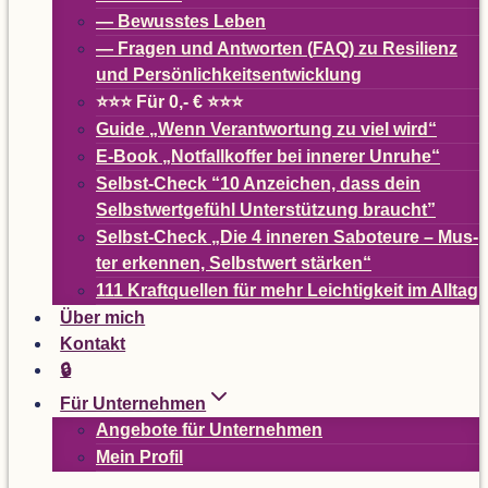
— Bewuss­tes Leben
— Fra­gen und Ant­wor­ten (
FAQ
) zu Resi­li­enz
und Persönlichkeitsentwicklung
⭐⭐⭐ Für 0,- € ⭐⭐⭐
Guide
„
Wenn Ver­ant­wor­tung zu viel wird“
E-Book
„
Not­fall­kof­fer bei inne­rer Unruhe“
Selbst-Check
“
10 Anzei­chen, dass dein
Selbst­wert­ge­fühl Unter­stüt­zung braucht”
Selbst-Check
„
Die 4 inne­ren Sabo­teure – Mus­
ter erken­nen, Selbst­wert stärken“
111 Kraft­quel­len für mehr Leich­tig­keit im Alltag
Über mich
Kon­takt
🔒
Für Unter­neh­men
Ange­bote für Unternehmen
Mein Pro­fil