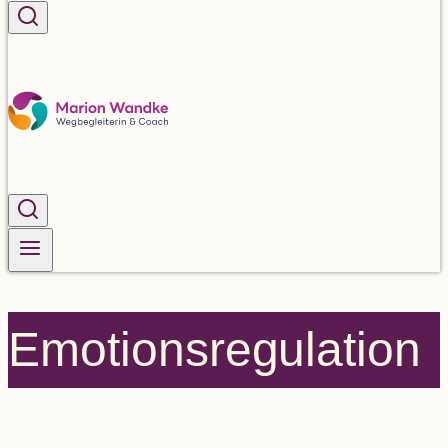
Emo­ti­ons­re­gu­la­tion