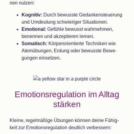
nen nutzen:
Kogni­tiv:
Durch bewusste Gedan­ken­steue­rung
und Umdeu­tung schwie­ri­ger Situationen.
Emo­tio­nal:
Gefühle bewusst wahr­neh­men,
benen­nen und akzep­tie­ren lernen.
Soma­tisch:
Kör­per­ori­en­tierte Tech­ni­ken wie
Atem­übun­gen, Erdung oder bewusste Bewe­
gun­gen einsetzen.
Emo­ti­ons­re­gu­la­tion im All­tag
stärken
Kleine, regel­mä­ßige Übun­gen kön­nen deine Fähig­
keit zur Emo­ti­ons­re­gu­la­tion deut­lich verbessern: