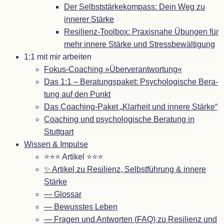
Der Selbst­stär­ke­kom­pass: Dein Weg zu
inne­rer Stärke
Resi­­li­enz-Tool­­box: Pra­xis­nahe Übun­gen für
mehr innere Stärke und Stressbewältigung
1:1 mit mir arbeiten
Fokus-Coa­ching »Über­ver­ant­wor­tung«
Das 1:1 – Bera­tungs­pa­ket: Psy­cho­lo­gi­sche Bera­
tung auf den Punkt
Das Coa­ching-Paket
„
Klar­heit und innere Stärke“
Coa­ching und psy­cho­lo­gi­sche Bera­tung in
Stuttgart
Wis­sen
&
Impulse
⭐⭐⭐ Arti­kel ⭐⭐⭐
✨ Arti­kel zu Resi­li­enz, Selbst­füh­rung
&
innere
Stärke
— Glos­sar
— Bewuss­tes Leben
— Fra­gen und Ant­wor­ten (
FAQ
) zu Resi­li­enz und