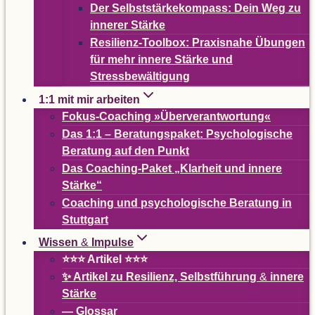
Der Selbst­stär­ke­kom­pass: Dein Weg zu
inne­rer Stärke
Resi­­li­enz-Tool­­box: Pra­xis­nahe Übun­gen
für mehr innere Stärke und
Stressbewältigung
1:1 mit mir arbeiten
Fokus-Coa­ching »Über­ver­ant­wor­tung«
Das 1:1 – Bera­tungs­pa­ket: Psy­cho­lo­gi­sche
Bera­tung auf den Punkt
Das Coa­ching-Paket
„
Klar­heit und innere
Stärke“
Coa­ching und psy­cho­lo­gi­sche Bera­tung in
Stuttgart
Wis­sen
&
Impulse
⭐⭐⭐ Arti­kel ⭐⭐⭐
✨ Arti­kel zu Resi­li­enz, Selbst­füh­rung
&
innere
Stärke
— Glos­sar