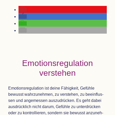
Emo­ti­ons­re­gu­la­tion
verstehen
Emo­ti­ons­re­gu­la­tion ist deine Fähig­keit, Gefühle
bewusst wahr­zu­neh­men, zu ver­ste­hen, zu beein­flus­
sen und ange­mes­sen aus­zu­drü­cken. Es geht dabei
aus­drück­lich nicht darum, Gefühle zu unter­drü­cken
oder zu kon­trol­lie­ren, son­dern sie bewusst anzu­neh­