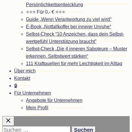
Persönlichkeitsentwicklung
⭐⭐⭐ Für 0,- € ⭐⭐⭐
Guide
„
Wenn Ver­ant­wor­tung zu viel wird“
E-Book
„
Not­fall­kof­fer bei inne­rer Unruhe“
Selbst-Check
“
10 Anzei­chen, dass dein Selbst­
wert­ge­fühl Unter­stüt­zung braucht”
Selbst-Check
„
Die 4 inne­ren Sabo­teure – Mus­ter
erken­nen, Selbst­wert stärken“
111 Kraft­quel­len für mehr Leich­tig­keit im Alltag
Über mich
Kon­takt
🔒
Für Unter­neh­men
Ange­bote für Unternehmen
Mein Pro­fil
Suchen