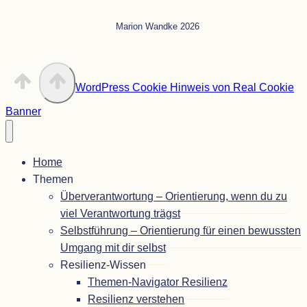
Marion Wandke 2026
WordPress Cookie Hinweis von Real Cookie
Banner
Home
The­men
Über­ver­ant­wor­tung – Ori­en­tie­rung, wenn du zu
viel Ver­ant­wor­tung trägst
Selbst­füh­rung – Ori­en­tie­rung für einen bewuss­ten
Umgang mit dir selbst
Resi­li­enz-Wis­sen
The­­men-Navi­­ga­­tor Resilienz
Resi­li­enz verstehen