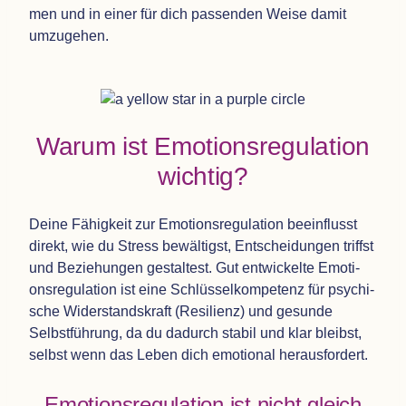
men und in einer für dich pas­sen­den Weise damit
umzugehen.
Warum ist Emo­ti­ons­re­gu­la­tion
wichtig?
Deine Fähig­keit zur Emo­ti­ons­re­gu­la­tion beein­flusst
direkt, wie du Stress bewäl­tigst, Ent­schei­dun­gen triffst
und Bezie­hun­gen gestal­test. Gut ent­wi­ckelte Emo­ti­
ons­re­gu­la­tion ist eine Schlüs­sel­kom­pe­tenz für psy­chi­
sche Wider­stands­kraft (Resi­li­enz) und gesunde
Selbst­füh­rung, da du dadurch sta­bil und klar bleibst,
selbst wenn das Leben dich emo­tio­nal herausfordert.
Emo­ti­ons­re­gu­la­tion ist nicht gleich