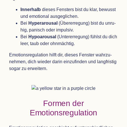
Inner­halb
die­ses Fens­ters bist du klar, bewusst
und emo­tio­nal ausgeglichen.
Bei
Hyper­a­rou­sal
(Über­er­re­gung) bist du unru­
hig, panisch oder impulsiv.
Bei
Hypo­arou­sal
(Unter­er­re­gung) fühlst du dich
leer, taub oder ohnmächtig.
Emo­ti­ons­re­gu­la­tion hilft dir, die­ses Fens­ter wahr­zu­
neh­men, dich wie­der darin ein­zu­fin­den und lang­fris­tig
sogar zu erweitern.
For­men der
Emotionsregulation