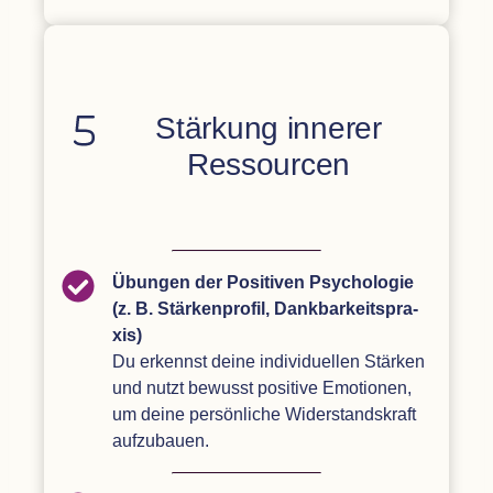
Stär­kung inne­rer
Ressourcen
Übun­gen der Posi­ti­ven Psy­cho­lo­gie
(z. B. Stär­ken­pro­fil, Dank­bar­keits­pra­
xis)
Du erkennst deine indi­vi­du­el­len Stär­ken
und nutzt bewusst posi­tive Emo­tio­nen,
um deine per­sön­li­che Wider­stands­kraft
aufzubauen.