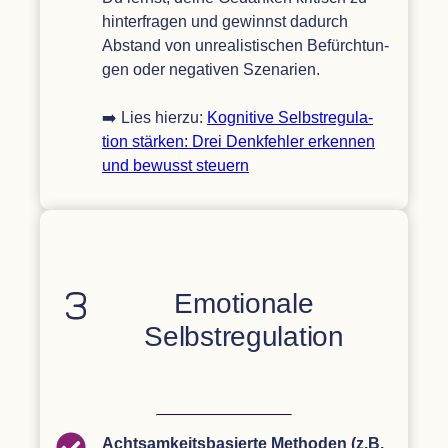
hin­ter­fra­gen und gewinnst dadurch
Abstand von unrea­lis­ti­schen Befürch­tun­
gen oder nega­ti­ven Sze­na­rien.
➡️ Lies hierzu:
Kogni­tive Selbst­re­gu­la­
tion stär­ken: Drei Denk­feh­ler erken­nen
und bewusst steuern
Emo­tio­nale
Selbstregulation
Acht­sam­keits­ba­sierte Metho­den (z.B.