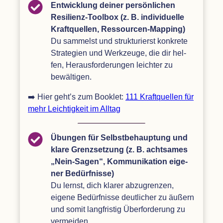
Ent­wick­lung dei­ner per­sön­li­chen
Resi­li­enz-Tool­box (z. B. indi­vi­du­elle
Kraft­quel­len, Res­sour­cen-Map­ping)
Du sam­melst und struk­tu­rierst kon­krete
Stra­te­gien und Werk­zeuge, die dir hel­
fen, Her­aus­for­de­run­gen leich­ter zu
bewältigen.
➡️ Hier geht’s zum Book­let:
111 Kraft­quel­len für
mehr Leich­tig­keit im Alltag
Übun­gen für Selbst­be­haup­tung und
klare Grenz­set­zung (z. B. acht­sa­mes
„
Nein-Sagen“, Kom­mu­ni­ka­tion eige­
ner Bedürf­nisse)
Du lernst, dich kla­rer abzu­gren­zen,
eigene Bedürf­nisse deut­li­cher zu äußern
und somit lang­fris­tig Über­for­de­rung zu
vermeiden.