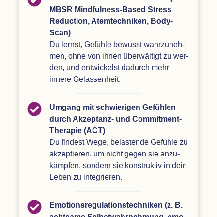
MBSR
Mindful­ness-Based Stress
Reduc­tion,
Atem­tech­ni­ken, Body-
Scan
)
Du lernst, Gefühle bewusst wahr­zu­neh­
men, ohne von ihnen über­wäl­tigt zu wer­
den, und ent­wi­ckelst dadurch mehr
innere Gelassenheit.
Umgang mit schwie­ri­gen Gefüh­len
durch Akzep­tanz- und Com­mit­ment-
The­ra­pie (
ACT
)
Du fin­dest Wege, belas­tende Gefühle zu
akzep­tie­ren, um nicht gegen sie anzu­
kämp­fen, son­dern sie kon­struk­tiv in dein
Leben zu integrieren.
Emo­ti­ons­re­gu­la­ti­ons­tech­ni­ken (z. B.
acht­same Selbst­wahr­neh­mung, emo­