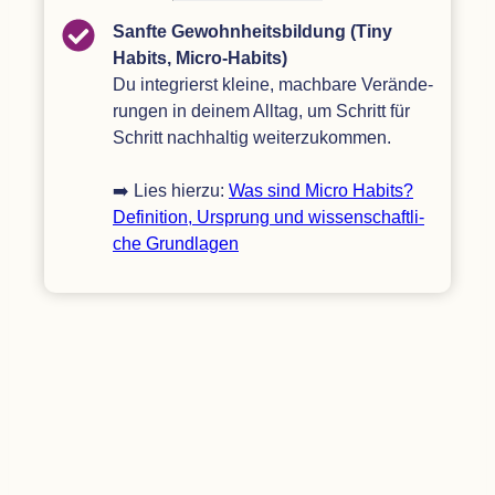
Sanfte Gewohn­heits­bil­dung (Tiny
Habits, Micro-Habits)
Du inte­grierst kleine, mach­bare Ver­än­de­
run­gen in dei­nem All­tag, um Schritt für
Schritt nach­hal­tig wei­ter­zu­kom­men.
➡️ Lies hierzu:
Was sind Micro Habits?
Defi­ni­tion, Ursprung und wis­sen­schaft­li­
che Grundlagen