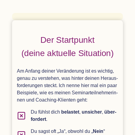
Der Start­punkt
(deine aktu­elle Situation)
Am Anfang dei­ner Ver­än­de­rung ist es wich­tig,
genau zu ver­ste­hen, was hin­ter dei­nen Her­aus­
for­de­run­gen steckt. Ich nenne hier mal ein paar
Bei­spiele, wie es mei­nen Semi­nar­teil­neh­me­rin­
nen und Coa­ching-Kli­en­ten geht:
Du fühlst dich
belas­tet
,
unsi­cher
,
über­
for­dert
.
Du sagst oft
„
Ja“, obwohl du
„
Nein
“