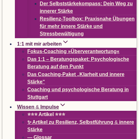
Der Selbst­stär­ke­kom­pass: Dein Weg zu
inne­rer Stärke
Resi­­li­enz-Tool­­box: Pra­xis­nahe Übun­gen
für mehr innere Stärke und
Stressbewältigung
1:1 mit mir arbeiten
Fokus-Coa­ching »Über­ver­ant­wor­tung«
Das 1:1 – Bera­tungs­pa­ket: Psy­cho­lo­gi­sche
Bera­tung auf den Punkt
Das Coa­ching-Paket
„
Klar­heit und innere
Stärke“
Coa­ching und psy­cho­lo­gi­sche Bera­tung in
Stuttgart
Wis­sen
&
Impulse
⭐⭐⭐ Arti­kel ⭐⭐⭐
✨ Arti­kel zu Resi­li­enz, Selbst­füh­rung
&
innere
Stärke
— Glos­sar