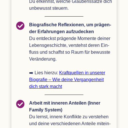
Du erkennst, wel­che Glau­bens­sätze dich
unbe­wusst steuern.
Bio­gra­fi­sche Refle­xio­nen, um prä­gen­
der Erfah­run­gen auf­zu­de­cken
Du ent­deckst prä­gende Momente dei­ner
Lebens­ge­schichte, ver­stehst deren Ein­
fluss und schaffst so Raum für bewusste
Ver­än­de­rung.
➡️ Lies hierzu:
Kraft­quel­len in unse­rer
Bio­gra­fie – Wie deine Ver­gan­gen­heit
dich stark macht
Arbeit mit inne­ren Antei­len (Inner
Family Sys­tem)
Du lernst, innere Kon­flikte zu ver­ste­hen
und deine ver­schie­de­nen Anteile mit­ein­