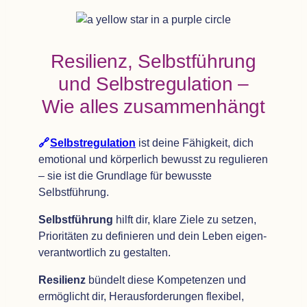
Resi­li­enz, Selbst­füh­rung
und Selbst­re­gu­la­tion –
Wie alles zusammenhängt
Selbst­re­gu­la­tion
ist deine Fähig­keit, dich
emo­tio­nal und kör­per­lich bewusst zu regu­lie­ren
– sie ist die Grund­lage für bewusste
Selbstführung.
Selbst­füh­rung
hilft dir, klare Ziele zu set­zen,
Prio­ri­tä­ten zu defi­nie­ren und dein Leben eigen­
ver­ant­wort­lich zu gestalten.
Resi­li­enz
bün­delt diese Kom­pe­ten­zen und
ermög­licht dir, Her­aus­for­de­run­gen fle­xi­bel,