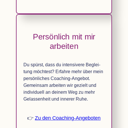
Per­sön­lich mit mir
arbeiten
Du spürst, dass du inten­si­vere Beglei­
tung möch­test? Erfahre mehr über mein
per­sön­li­ches Coa­ching-Ange­bot.
Gemein­sam arbei­ten wir gezielt und
indi­vi­du­ell an dei­nem Weg zu mehr
Gelas­sen­heit und inne­rer Ruhe.
👉
Zu den Coaching-Angeboten