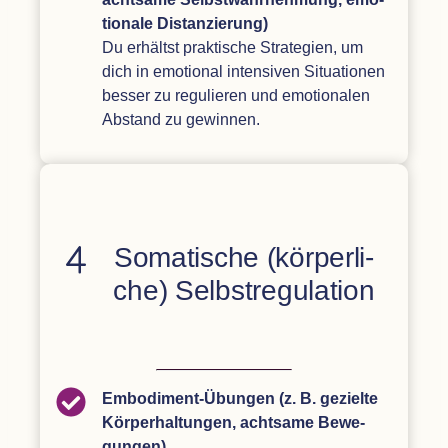
tio­nale Distan­zie­rung)
Du erhältst prak­ti­sche Stra­te­gien, um
dich in emo­tio­nal inten­si­ven Situa­tio­nen
bes­ser zu regu­lie­ren und emo­tio­na­len
Abstand zu gewinnen.
Soma­ti­sche (kör­per­li­
che) Selbstregulation
Embo­di­ment-Übun­gen (z. B. gezielte
Kör­per­hal­tun­gen, acht­same Bewe­
gun­gen)