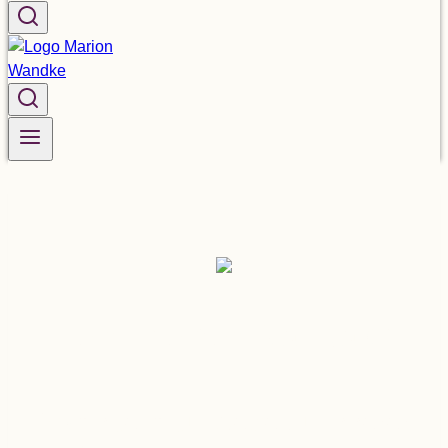
Dein The­men-Navi­ga­tor
So fin­dest du Wege zu inne­rer