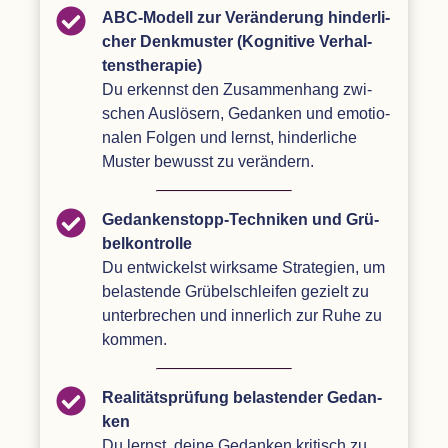
ABC-Modell zur Ver­än­de­rung hin­der­li­
cher Denk­mus­ter (Kogni­tive Ver­hal­
tens­the­ra­pie)
Du erkennst den Zusam­men­hang zwi­
schen Aus­lö­sern, Gedan­ken und emo­tio­
na­len Fol­gen und lernst, hin­der­li­che
Mus­ter bewusst zu verändern.
Gedan­ken­stopp-Tech­ni­ken und Grü­
bel­kon­trolle
Du ent­wi­ckelst wirk­same Stra­te­gien, um
belas­tende Grü­bel­schlei­fen gezielt zu
unter­bre­chen und inner­lich zur Ruhe zu
kommen.
Rea­li­täts­prü­fung belas­ten­der Gedan­
ken
Du lernst, deine Gedan­ken kri­tisch zu