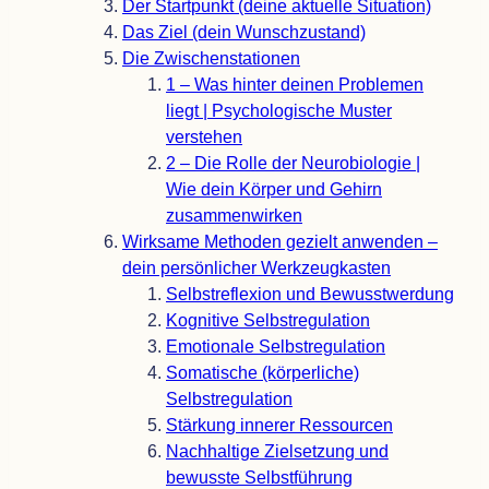
Der Start­punkt (deine aktu­elle Situation)
Das Ziel (dein Wunsch­zu­stand)
Die Zwi­schen­sta­tio­nen
1 – Was hin­ter dei­nen Pro­ble­men
liegt | Psy­cho­lo­gi­sche Mus­ter
verstehen
2 – Die Rolle der Neu­ro­bio­lo­gie |
Wie dein Kör­per und Gehirn
zusammenwirken
Wirk­same Metho­den gezielt anwen­den –
dein per­sön­li­cher Werkzeugkasten
Selbst­re­fle­xion und Bewusstwerdung
Kogni­tive Selbstregulation
Emo­tio­nale Selbstregulation
Soma­ti­sche (kör­per­li­che)
Selbstregulation
Stär­kung inne­rer Ressourcen
Nach­hal­tige Ziel­set­zung und
bewusste Selbstführung