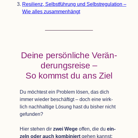
Resi­li­enz, Selbst­füh­rung und Selbst­re­gu­la­tion –
Wie alles zusammenhängt
Deine per­sön­li­che Ver­än­
de­rungs­reise –
So kommst du ans Ziel
Du möch­test ein Pro­blem lösen, das dich
immer wie­der beschäf­tigt – doch eine wirk­
lich nach­hal­tige Lösung hast du bis­her nicht
gefun­den?
Hier ste­hen dir
zwei Wege
offen, die du
ein­
zeln oder auch kom­bi­niert
gehen kannst: