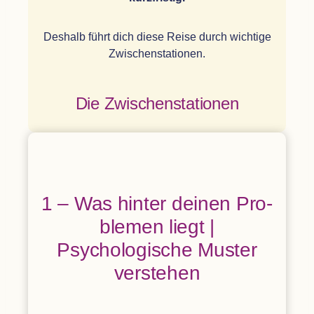
Des­halb führt dich diese Reise durch wich­tige
Zwischenstationen.
Die Zwi­schen­sta­tio­nen
1 – Was hin­ter dei­nen Pro­
ble­men liegt |
Psy­cho­lo­gi­sche Mus­ter
verstehen