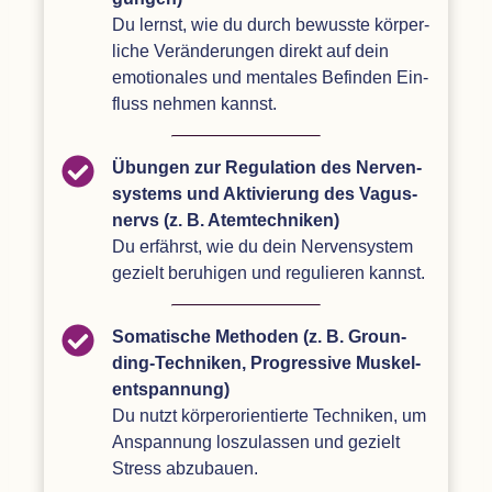
Du lernst, wie du durch bewusste kör­per­
li­che Ver­än­de­run­gen direkt auf dein
emo­tio­na­les und men­ta­les Befin­den Ein­
fluss neh­men kannst.
Übun­gen zur Regu­la­tion des Ner­ven­
sys­tems und Akti­vie­rung des Vagus­
nervs (z. B. Atem­tech­ni­ken)
Du erfährst, wie du dein Ner­ven­sys­tem
gezielt beru­hi­gen und regu­lie­ren kannst.
Soma­ti­sche Metho­den (z. B. Groun­
ding-Tech­ni­ken, Pro­gres­sive Mus­kel­
ent­span­nung)
Du nutzt kör­per­ori­en­tierte Tech­ni­ken, um
Anspan­nung los­zu­las­sen und gezielt
Stress abzubauen.