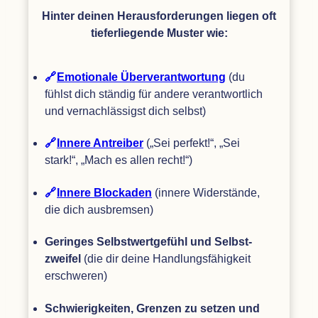
Hin­ter dei­nen Her­aus­for­de­run­gen lie­gen oft
tie­fer­lie­gende Mus­ter wie:
Emo­tio­nale Über­ver­ant­wor­tung
(du
fühlst dich stän­dig für andere ver­ant­wort­lich
und ver­nach­läs­sigst dich selbst)
Innere Antrei­ber
(„Sei per­fekt!“,
„
Sei
stark!“,
„
Mach es allen recht!“)
Innere Blo­cka­den
(innere Wider­stände,
die dich ausbremsen)
Gerin­ges Selbst­wert­ge­fühl und Selbst­
zwei­fel
(die dir deine Hand­lungs­fä­hig­keit
erschweren)
Schwie­rig­kei­ten, Gren­zen zu set­zen und