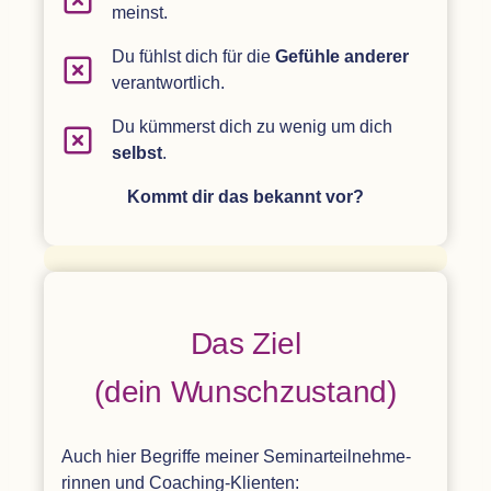
meinst.
Du fühlst dich für die
Gefühle ande­rer
verantwortlich.
Du küm­merst dich zu wenig um dich
selbst
.
Kommt dir das bekannt vor?
Das Ziel
(dein Wunsch­zu­stand)
Auch hier Begriffe mei­ner Semi­nar­teil­neh­me­
rin­nen und Coaching-Klienten: