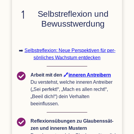
Selbst­re­fle­xion und
Bewusstwerdung
➡️
Selbst­re­fle­xion: Neue Per­spek­ti­ven für per­
sön­li­ches Wachs­tum entdecken
Arbeit mit den
inne­ren Antrei­bern
Du ver­stehst, wel­che inne­ren Antrei­ber
(„Sei per­fekt!“,
„
Mach es allen recht!“,
„
Beeil dich!“) dein Ver­hal­ten
beeinflussen.
Refle­xi­ons­übun­gen zu Glau­bens­sät­
zen und inne­ren Mus­tern