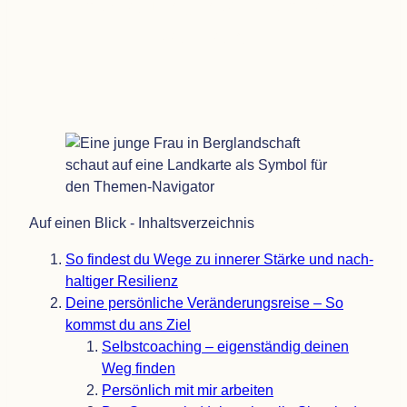
Stärke und nach­hal­ti­ger
Resilienz
Auf einen Blick - Inhaltsverzeichnis
So fin­dest du Wege zu inne­rer Stärke und nach­
hal­ti­ger Resilienz
Deine per­sön­li­che Ver­än­de­rungs­reise – So
kommst du ans Ziel
Selbst­coa­ching – eigen­stän­dig dei­nen
Weg finden
Per­sön­lich mit mir arbeiten