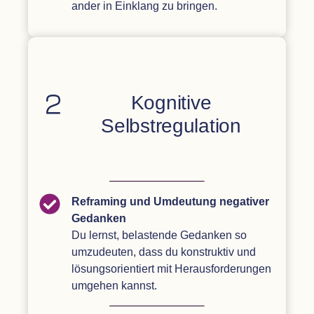
an­der in Ein­klang zu bringen.
Kogni­tive
Selbstregulation
Ref­raming und Umdeu­tung nega­ti­ver
Gedan­ken
Du lernst, belas­tende Gedan­ken so
umzu­deu­ten, dass du kon­struk­tiv und
lösungs­ori­en­tiert mit Her­aus­for­de­run­gen
umge­hen kannst.