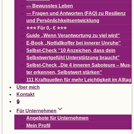
— Bewuss­tes Leben
— Fra­gen und Ant­wor­ten (
FAQ
) zu Resi­li­enz
und Persönlichkeitsentwicklung
⭐⭐⭐ Für 0,- € ⭐⭐⭐
Guide
„
Wenn Ver­ant­wor­tung zu viel wird“
E-Book
„
Not­fall­kof­fer bei inne­rer Unruhe“
Selbst-Check
“
10 Anzei­chen, dass dein
Selbst­wert­ge­fühl Unter­stüt­zung braucht”
Selbst-Check
„
Die 4 inne­ren Sabo­teure – Mus­
ter erken­nen, Selbst­wert stärken“
111 Kraft­quel­len für mehr Leich­tig­keit im Alltag
Über mich
Kon­takt
🔒
Für Unter­neh­men
Ange­bote für Unternehmen
Mein Pro­fil