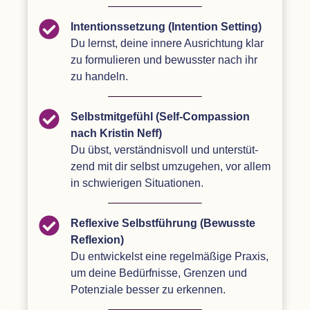
Inten­ti­ons­set­zung (Inten­tion Set­ting)
Du lernst, deine innere Aus­rich­tung klar
zu for­mu­lie­ren und bewuss­ter nach ihr
zu handeln.
Selbst­mit­ge­fühl (Self-Com­pas­sion
nach Kris­tin Neff)
Du übst, ver­ständ­nis­voll und unter­stüt­
zend mit dir selbst umzu­ge­hen, vor allem
in schwie­ri­gen Situationen.
Refle­xive Selbst­füh­rung (Bewusste
Refle­xion)
Du ent­wi­ckelst eine regel­mä­ßige Pra­xis,
um deine Bedürf­nisse, Gren­zen und
Poten­ziale bes­ser zu erkennen.