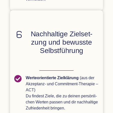
Nach­hal­tige Ziel­set­
zung und bewusste
Selbstführung
Wer­te­ori­en­tierte Ziel­klä­rung
(aus der
Akzep­tanz- und Com­mit­ment-The­ra­pie –
ACT
)
Du fin­dest Ziele, die zu dei­nen per­sön­li­
chen Wer­ten pas­sen und dir nach­hal­tige
Zufrie­den­heit bringen.