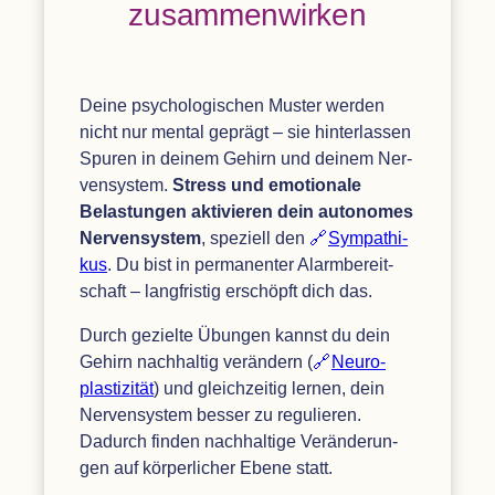
zusammenwirken
Deine psy­cho­lo­gi­schen Mus­ter wer­den
nicht nur men­tal geprägt – sie hin­ter­las­sen
Spu­ren in dei­nem Gehirn und dei­nem Ner­
ven­sys­tem.
Stress und emo­tio­nale
Belas­tun­gen akti­vie­ren dein auto­no­mes
Ner­ven­sys­tem
, spe­zi­ell den
Sym­pa­thi­
kus
. Du bist in per­ma­nen­ter Alarm­be­reit­
schaft – lang­fris­tig erschöpft dich das.
Durch gezielte Übun­gen kannst du dein
Gehirn nach­hal­tig ver­än­dern (
Neu­ro­
plas­ti­zi­tät
) und gleich­zei­tig ler­nen, dein
Ner­ven­sys­tem bes­ser zu regu­lie­ren.
Dadurch fin­den nach­hal­tige Ver­än­de­run­
gen auf kör­per­li­cher Ebene statt.