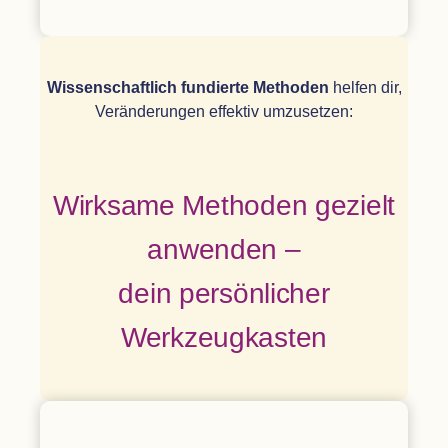
Wis­sen­schaft­lich fun­dierte Metho­den
hel­fen dir,
Ver­än­de­run­gen effek­tiv umzusetzen:
Wirk­same Metho­den gezielt
anwen­den –
dein per­sön­li­cher
Werkzeugkasten