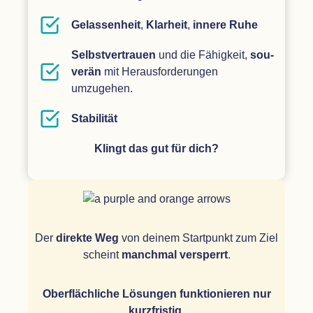
Gelas­sen­heit
,
Klar­heit
,
innere Ruhe
Selbst­ver­trauen
und die Fähig­keit,
sou­
ve­rän
mit Her­aus­for­de­run­gen
umzugehen.
Sta­bi­li­tät
Klingt das gut für dich?
Der
direkte Weg
von dei­nem Start­punkt zum Ziel
scheint
manch­mal ver­sperrt
.
Ober­fläch­li­che Lösun­gen funk­tio­nie­ren nur
kurz­fris­tig.