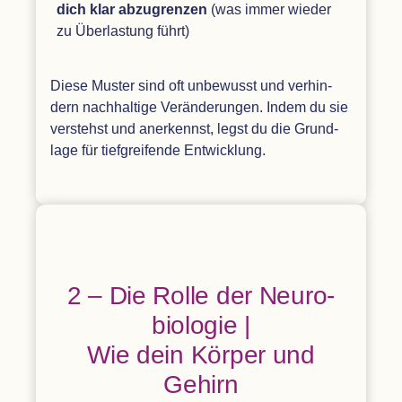
dich klar abzu­gren­zen
(was immer wie­der
zu Über­las­tung führt)
Diese Mus­ter sind oft unbe­wusst und ver­hin­
dern nach­hal­tige Ver­än­de­run­gen. Indem du sie
ver­stehst und aner­kennst, legst du die Grund­
lage für tief­grei­fende Entwicklung.
2 – Die Rolle der Neu­ro­
bio­lo­gie |
Wie dein Kör­per und
Gehirn