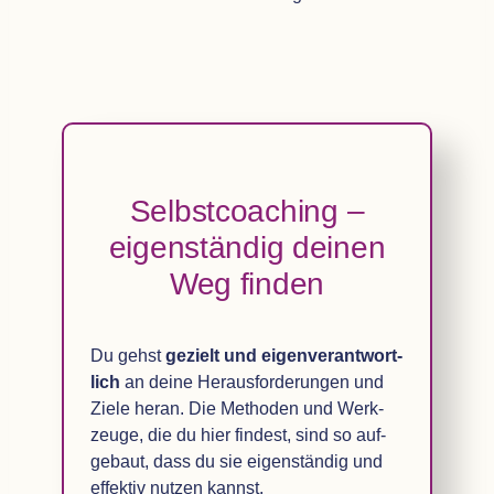
Selbst­coa­ching –
eigen­stän­dig dei­nen
Weg finden
Du gehst
gezielt und eigen­ver­ant­wort­
lich
an deine Her­aus­for­de­run­gen und
Ziele heran. Die Metho­den und Werk­
zeuge, die du hier fin­dest, sind so auf­
ge­baut, dass du sie eigen­stän­dig und
effek­tiv nut­zen kannst.