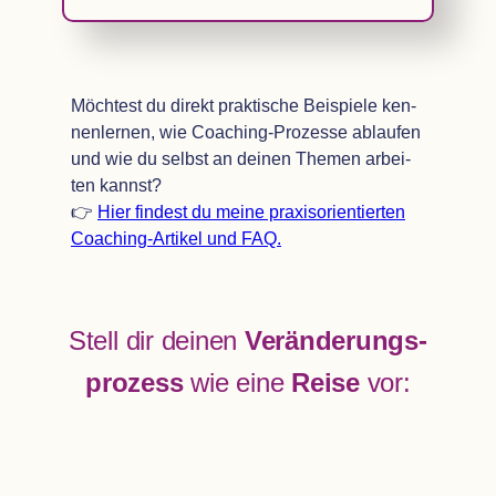
Möch­test du direkt prak­ti­sche Bei­spiele ken­
nen­ler­nen, wie Coa­ching-Pro­zesse ablau­fen
und wie du selbst an dei­nen The­men arbei­
ten kannst?
👉
Hier fin­dest du meine pra­xis­ori­en­tier­ten
Coa­ching-Arti­kel und
FAQ
.
Stell dir dei­nen
Ver­än­de­rungs­
pro­zess
wie eine
Reise
vor: