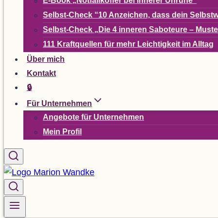
E-Book
„
Not­fall­kof­fer bei inne­rer Unruhe“
Selbst-Check
“
10 Anzei­chen, dass dein Selbst­w
Selbst-Check
„
Die 4 inne­ren Sabo­teure – Mus­t
111 Kraft­quel­len für mehr Leich­tig­keit im Alltag
Über mich
Kon­takt
🔒
Für Unter­neh­men
Ange­bote für Unternehmen
Mein Pro­fil