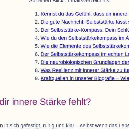
Auf einen Blick - Inhaltsverzeichnis
Kennst du das Gefühl, dass dir innere 
Die gute Nach­richt: Selbst­stärke lässt 
Der Selbst­stärke-Kom­pass: Dein Schlü
Wie du den Selbst­stär­ke­kom­pass im Al
Wie die Ele­mente des Selbst­stär­ke­
Der Selbst­stär­ke­kom­pass im ech­ten 
Die neu­ro­bio­lo­gi­schen Grund­la­gen d
Was Resi­li­enz mit inne­rer Stärke zu t
Kraft­quel­len in unse­rer Bio­gra­fie – 
ir innere Stärke fehlt?
 in sich gefes­tigt, ruhig und klar – selbst wenn das Lebe