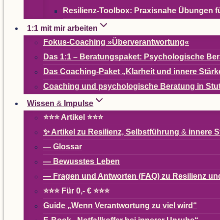
Resi­­li­enz-Tool­­box: Pra­xis­nahe Übun­g
1:1 mit mir arbeiten
Fokus-Coa­ching »Über­ver­ant­wor­tung«
Das 1:1 – Bera­tungs­pa­ket: Psy­cho­lo­gi­sche B
Das Coa­ching-Paket
„
Klar­heit und innere Stärk
Coa­ching und psy­cho­lo­gi­sche Bera­tung in Stu
Wis­sen
&
Impulse
⭐⭐⭐ Arti­kel ⭐⭐⭐
✨ Arti­kel zu Resi­li­enz, Selbst­füh­rung
&
innere S
— Glos­sar
— Bewuss­tes Leben
— Fra­gen und Ant­wor­ten (
FAQ
) zu Resi­li­enz 
⭐⭐⭐ Für 0,- € ⭐⭐⭐
Guide
„
Wenn Ver­ant­wor­tung zu viel wird“