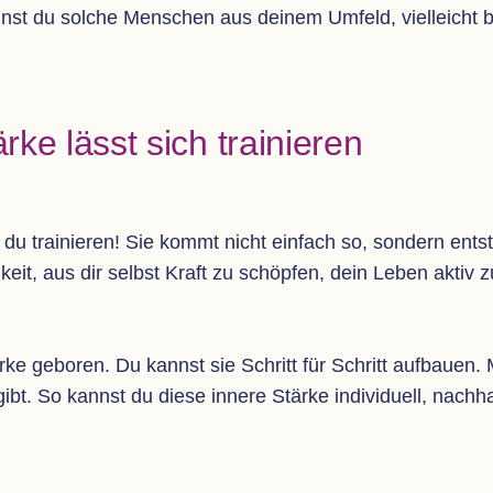
 kennst du sol­che Men­schen aus dei­nem Umfeld, viel­leich
ärke lässt sich trainieren
u trai­nie­ren! Sie kommt nicht ein­fach so, son­dern ent­st
g­keit, aus dir selbst Kraft zu schöp­fen, dein Leben aktiv
e gebo­ren. Du kannst sie Schritt für Schritt auf­bauen. M
g gibt. So kannst du diese innere Stärke indi­vi­du­ell, nach­