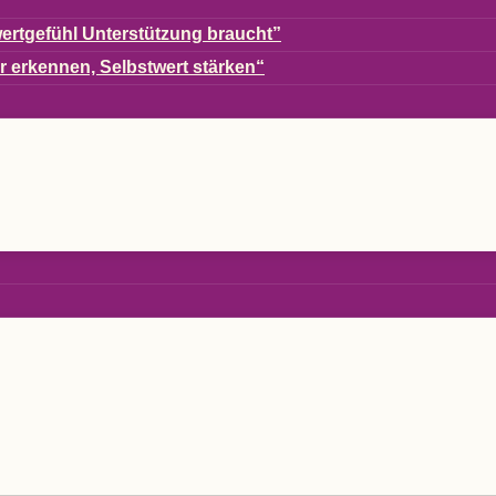
ert­ge­fühl Unter­stüt­zung braucht”
er erken­nen, Selbst­wert stärken“