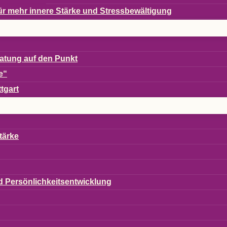
en für mehr innere Stärke und Stressbewältigung
era­tung auf den Punkt
e“
ttgart
tärke
und Persönlichkeitsentwicklung