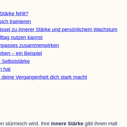
Stärke fehlt?
sich trainieren
s­sel zu inne­rer Stärke und per­sön­li­chem Wachstum
l­tag nut­zen kannst
kom­pas­ses zusammenwirken
Leben – ein Beispiel
er Selbststärke
un hat
Wie deine Ver­gan­gen­heit dich stark macht
n stür­misch wird. Ihre
innere Stärke
gibt ihnen Halt