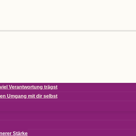
viel Ver­ant­wor­tung trägst
s­ten Umgang mit dir selbst
ne­rer Stärke