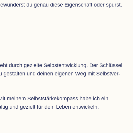
t bewun­derst du genau diese Eigen­schaft oder spürst,
eht durch gezielte Selbst­ent­wick­lung. Der Schlüs­sel
 zu gestal­ten und dei­nen eige­nen Weg mit Selbst­ver­
it mei­nem Selbst­stär­ke­kom­pass habe ich ein
hal­tig und gezielt für dein Leben entwickeln.