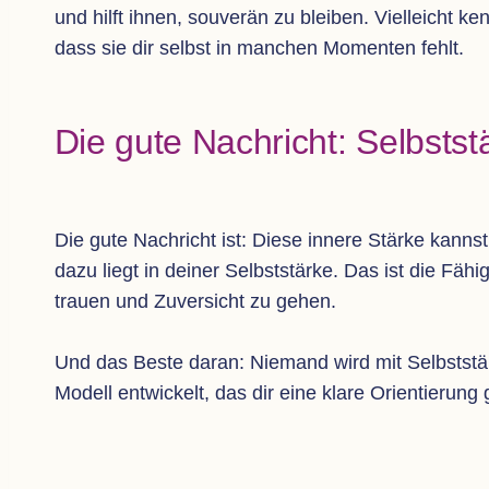
und hilft ihnen, sou­ve­rän zu blei­ben. Viel­leicht
dass sie dir selbst in man­chen Momen­ten fehlt.
Die gute Nach­richt: Selbst­st
Die gute Nach­richt ist: Diese innere Stärke kannst d
dazu liegt in dei­ner Selbst­stärke. Das ist die Fähi
trauen und Zuver­sicht zu gehen.
Und das Beste daran: Nie­mand wird mit Selbst­stärk
Modell ent­wi­ckelt, das dir eine klare Ori­en­tie­run