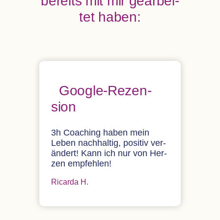
bereits mit mir gear­bei­
tet haben:
Google-Rezen­
sion
3h Coa­ching haben mein
Leben nach­hal­tig, posi­tiv ver­
än­dert! Kann ich nur von Her­
zen empfehlen!
Ricarda H.