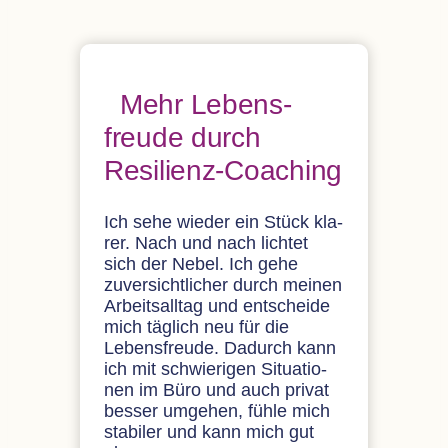
Mehr Lebens­
freude durch
Resilienz-Coaching
Ich sehe wie­der ein Stück kla­
rer. Nach und nach lich­tet
sich der Nebel. Ich gehe
zuver­sicht­li­cher durch mei­nen
Arbeits­all­tag und ent­scheide
mich täg­lich neu für die
Lebens­freude. Dadurch kann
ich mit schwie­ri­gen Situa­tio­
nen im Büro und auch pri­vat
bes­ser umge­hen, fühle mich
sta­bi­ler und kann mich gut