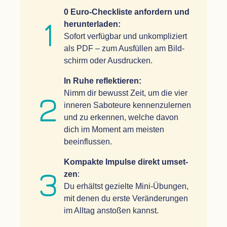
0 Euro-Check­liste anfor­dern und
her­un­ter­la­den:
Sofort ver­füg­bar und unkom­pli­ziert
als
PDF
– zum Aus­fül­len am Bild­
schirm oder Ausdrucken.
In Ruhe reflek­tie­ren:
Nimm dir bewusst Zeit, um die vier
inne­ren Sabo­teure ken­nen­zu­ler­nen
und zu erken­nen, wel­che davon
dich im Moment am meis­ten
beeinflussen.
Kom­pakte Impulse direkt umset­
zen
:
Du erhältst gezielte Mini-Übun­gen,
mit denen du erste Ver­än­de­run­gen
im All­tag ansto­ßen kannst.