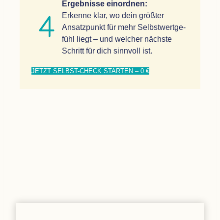
Ergeb­nisse ein­ord­nen:
Erkenne klar, wo dein größ­ter
Ansatz­punkt für mehr Selbst­wert­ge­
fühl liegt – und wel­cher nächste
Schritt für dich sinn­voll ist.
JETZT SELBST-CHECK STAR­TEN – 0 €