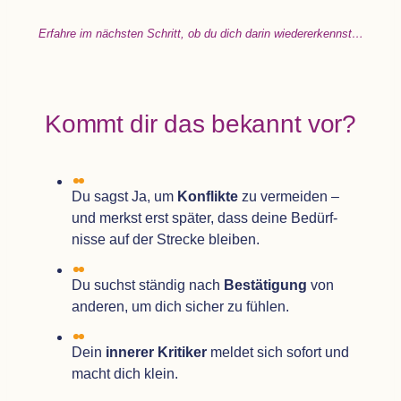
Erfahre im nächs­ten Schritt, ob du dich darin wiedererkennst…
Kommt dir das bekannt vor?
Du sagst Ja, um
Kon­flikte
zu ver­mei­den –
und merkst erst spä­ter, dass deine Bedürf­
nisse auf der Stre­cke bleiben.
Du suchst stän­dig nach
Bestä­ti­gung
von
ande­ren, um dich sicher zu fühlen.
Dein
inne­rer Kri­ti­ker
mel­det sich sofort und
macht dich klein.