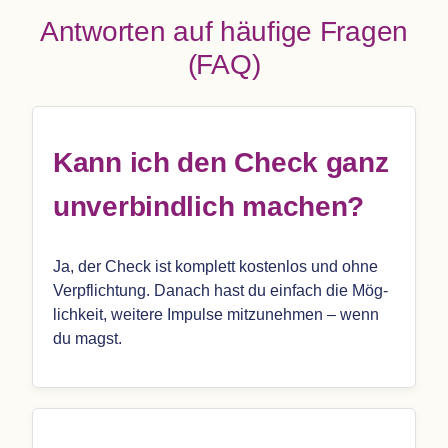
Ant­wor­ten auf häu­fige Fra­gen
(
FAQ
)
Kann ich den Check ganz
unver­bind­lich machen?
Ja, der Check ist kom­plett kos­ten­los und ohne
Ver­pflich­tung. Danach hast du ein­fach die Mög­
lich­keit, wei­tere Impulse mit­zu­neh­men – wenn
du magst.