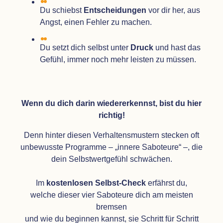
Du schiebst
Ent­schei­dun­gen
vor dir her, aus
Angst, einen Feh­ler zu machen.
Du setzt dich selbst unter
Druck
und hast das
Gefühl, immer noch mehr leis­ten zu müssen.
Wenn du dich darin wie­der­erkennst, bist du hier
richtig!
Denn hin­ter die­sen Ver­hal­tens­mus­tern ste­cken oft
unbe­wusste Pro­gramme –
„
innere Sabo­teure“ –, die
dein Selbst­wert­ge­fühl schwä­chen.
Im
kos­ten­lo­sen Selbst-Check
erfährst du,
wel­che die­ser vier Sabo­teure dich am meis­ten
brem­sen
und wie du begin­nen kannst, sie Schritt für Schritt