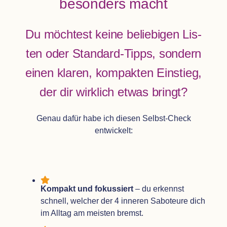
beson­ders macht
Du möch­test keine belie­bi­gen Lis­
ten oder Stan­dard-Tipps, son­dern
einen kla­ren, kom­pak­ten Ein­stieg,
der dir wirk­lich etwas bringt?
Genau dafür habe ich die­sen Selbst-Check
entwickelt:
Kom­pakt und fokus­siert
– du erkennst
schnell, wel­cher der 4 inne­ren Sabo­teure dich
im All­tag am meis­ten bremst.