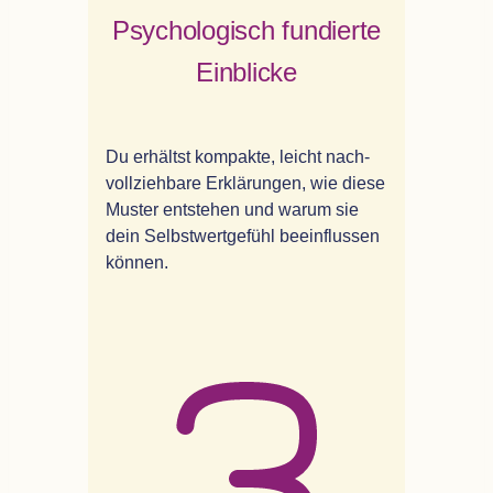
Psy­cho­lo­gisch fun­dierte
Einblicke
Du erhältst kom­pakte, leicht nach­
voll­zieh­bare Erklä­run­gen, wie diese
Mus­ter ent­ste­hen und warum sie
dein Selbst­wert­ge­fühl beein­flus­sen
können.