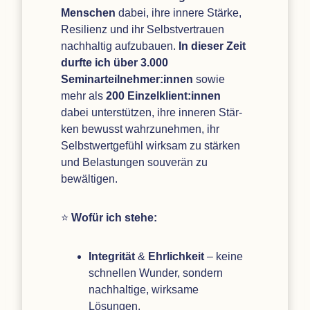
Men­schen
dabei, ihre innere Stärke,
Resi­li­enz und ihr Selbst­ver­trauen
nach­hal­tig auf­zu­bauen.
In die­ser Zeit
durfte ich über 3.000
Seminarteilnehmer:innen
sowie
mehr als
200 Einzelklient:innen
dabei unter­stüt­zen, ihre inne­ren Stär­
ken bewusst wahr­zu­neh­men, ihr
Selbst­wert­ge­fühl wirk­sam zu stär­ken
und Belas­tun­gen sou­ve­rän zu
bewältigen.
⭐
Wofür ich stehe:
Inte­gri­tät
&
Ehr­lich­keit
– keine
schnel­len Wun­der, son­dern
nach­hal­tige, wirk­same
Lösungen.