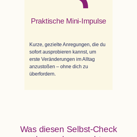
Prak­ti­sche Mini-Impulse
Kurze, gezielte Anre­gun­gen, die du
sofort aus­pro­bie­ren kannst, um
erste Ver­än­de­run­gen im All­tag
anzu­sto­ßen – ohne dich zu
überfordern.
Was die­sen Selbst-Check