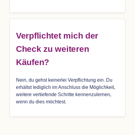
Ver­pflich­tet mich der
Check zu wei­te­ren
Käufen?
Nein, du gehst kei­ner­lei Ver­pflich­tung ein. Du
erhältst ledig­lich im Anschluss die Mög­lich­keit,
wei­tere ver­tie­fende Schritte ken­nen­zu­ler­nen,
wenn du dies möchtest.