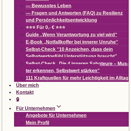
— Bewuss­tes Leben
— Fra­gen und Ant­wor­ten (
FAQ
) zu Resi­li­enz
und Persönlichkeitsentwicklung
⭐⭐⭐ Für 0,- € ⭐⭐⭐
Guide
„
Wenn Ver­ant­wor­tung zu viel wird“
E-Book
„
Not­fall­kof­fer bei inne­rer Unruhe“
Selbst-Check
“
10 Anzei­chen, dass dein
Selbst­wert­ge­fühl Unter­stüt­zung braucht”
Selbst-Check
„
Die 4 inne­ren Sabo­teure – Mus­
ter erken­nen, Selbst­wert stärken“
111 Kraft­quel­len für mehr Leich­tig­keit im Alltag
Über mich
Kon­takt
🔒
Für Unter­neh­men
Ange­bote für Unternehmen
Mein Pro­fil