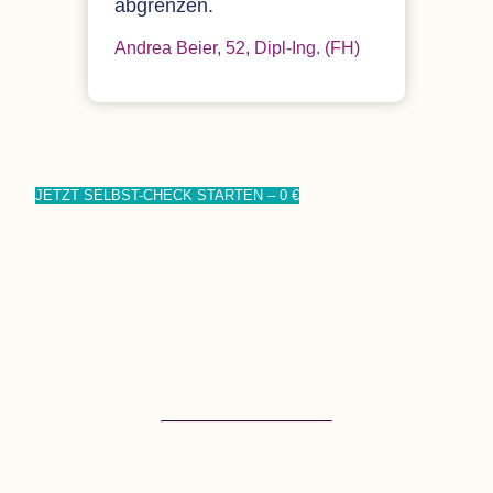
abgrenzen.
Andrea Beier, 52, Dipl-Ing. (
FH
)
JETZT SELBST-CHECK STAR­TEN – 0 €