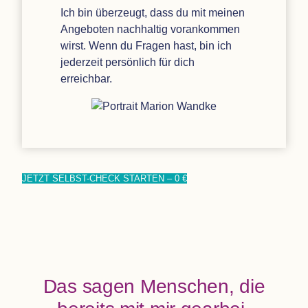
Ich bin über­zeugt, dass du mit mei­nen
Ange­bo­ten nach­hal­tig vor­an­kom­men
wirst. Wenn du Fra­gen hast, bin ich
jeder­zeit per­sön­lich für dich
erreichbar.
JETZT SELBST-CHECK STAR­TEN – 0 €
Das sagen Men­schen, die