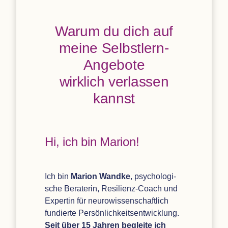
Warum du dich auf
meine Selbst­lern-
Ange­bote
wirk­lich ver­las­sen
kannst
Hi, ich bin Marion!
Ich bin
Marion Wandke
, psy­cho­lo­gi­
sche Bera­te­rin, Resi­li­enz-Coach und
Exper­tin für neu­ro­wis­sen­schaft­lich
fun­dierte Persönlich­keits­entwicklung.
Seit über 15 Jah­ren begleite ich