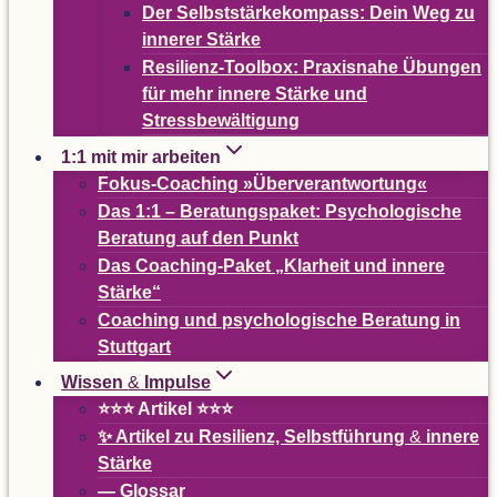
Der Selbst­stär­ke­kom­pass: Dein Weg zu
inne­rer Stärke
Resi­­li­enz-Tool­­box: Pra­xis­nahe Übun­gen
für mehr innere Stärke und
Stressbewältigung
1:1 mit mir arbeiten
Fokus-Coa­ching »Über­ver­ant­wor­tung«
Das 1:1 – Bera­tungs­pa­ket: Psy­cho­lo­gi­sche
Bera­tung auf den Punkt
Das Coa­ching-Paket
„
Klar­heit und innere
Stärke“
Coa­ching und psy­cho­lo­gi­sche Bera­tung in
Stuttgart
Wis­sen
&
Impulse
⭐⭐⭐ Arti­kel ⭐⭐⭐
✨ Arti­kel zu Resi­li­enz, Selbst­füh­rung
&
innere
Stärke
— Glos­sar