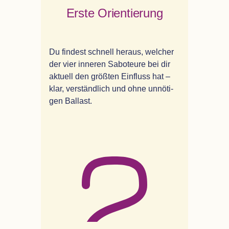
Erste Ori­en­tie­rung
Du fin­dest schnell her­aus, wel­cher
der vier inne­ren Sabo­teure bei dir
aktu­ell den größ­ten Ein­fluss hat –
klar, ver­ständ­lich und ohne unnö­ti­
gen Ballast.