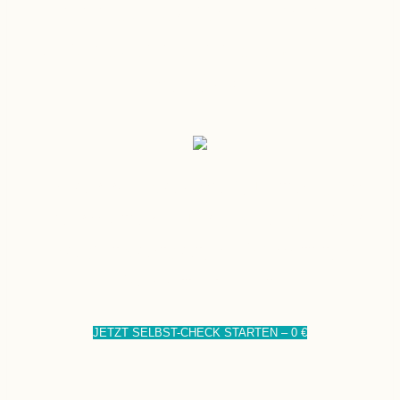
erkenne, was dich blo­ckiert,
und gewinne innere Stärke
zurück.
Erkenne, wel­che Mus­ter dich
klein­hal­ten – und wie du dein
Selbst­wert­ge­fühl Schritt für
Schritt stärkst.
JETZT SELBST-CHECK STAR­TEN – 0 €