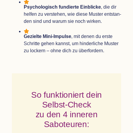
Psy­cho­lo­gisch fun­dierte Ein­bli­cke
, die dir
hel­fen zu ver­ste­hen, wie diese Mus­ter ent­stan­
den sind und warum sie noch wirken.
Gezielte Mini-Impulse
, mit denen du erste
Schritte gehen kannst, um hin­der­li­che Mus­ter
zu lockern – ohne dich zu überfordern.
So funk­tio­niert dein
Selbst-Check
zu den 4 inne­ren
Saboteuren: