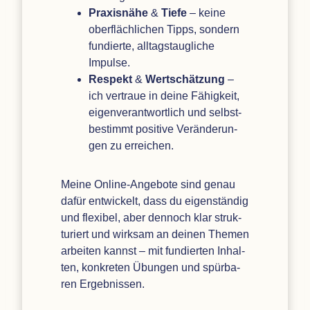
Pra­xis­nähe
&
Tiefe
– keine
ober­fläch­li­chen Tipps, son­dern
fun­dierte, all­tags­taug­li­che
Impulse.
Respekt
&
Wert­schät­zung
–
ich ver­traue in deine Fähig­keit,
eigen­ver­ant­wort­lich und selbst­
be­stimmt posi­tive Ver­än­de­run­
gen zu erreichen.
Meine Online-Ange­bote sind genau
dafür ent­wi­ckelt, dass du eigen­stän­dig
und fle­xi­bel, aber den­noch klar struk­
tu­riert und wirk­sam an dei­nen The­men
arbei­ten kannst – mit fun­dier­ten Inhal­
ten, kon­kre­ten Übun­gen und spür­ba­
ren Ergebnissen.