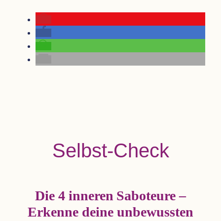
Selbst-Check
Die 4 inne­ren Sabo­teure –
Erkenne deine unbe­wuss­ten