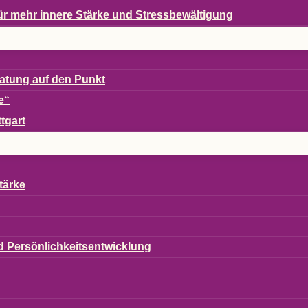
en für mehr innere Stärke und Stressbewältigung
era­tung auf den Punkt
e“
ttgart
tärke
und Persönlichkeitsentwicklung