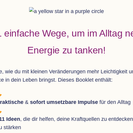
 ein­fa­che Wege, um im All­tag 
Ener­gie zu tanken!
, wie du mit klei­nen Ver­än­de­run­gen mehr Leich­tig­keit 
e in dein Leben bringst. Die­ses Book­let enthält:
rak­ti­sche
&
sofort umsetz­bare Impulse
für den Alltag
11 Ideen
, die dir hel­fen, deine Kraft­quel­len zu ent­de­cke
u stärken