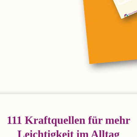
111 Kraft­quel­len für mehr
Leich­tig­keit im Alltag