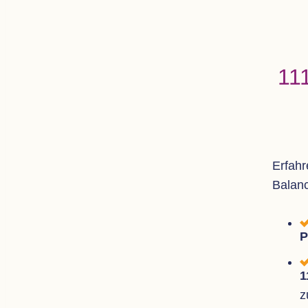
111
Erfahre
Balanc
P
1
z