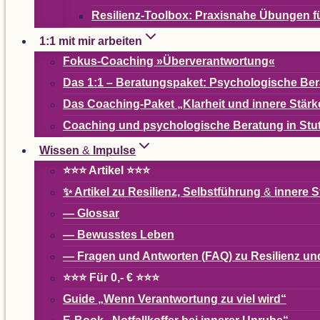
Resi­­li­enz-Tool­­box: Pra­xis­nahe Übun­g
1:1 mit mir arbeiten
Fokus-Coa­ching »Über­ver­ant­wor­tung«
Das 1:1 – Bera­tungs­pa­ket: Psy­cho­lo­gi­sche B
Das Coa­ching-Paket
„
Klar­heit und innere Stärk
Coa­ching und psy­cho­lo­gi­sche Bera­tung in Stu
Wis­sen
&
Impulse
⭐⭐⭐ Arti­kel ⭐⭐⭐
✨ Arti­kel zu Resi­li­enz, Selbst­füh­rung
&
innere S
— Glos­sar
— Bewuss­tes Leben
— Fra­gen und Ant­wor­ten (
FAQ
) zu Resi­li­enz 
⭐⭐⭐ Für 0,- € ⭐⭐⭐
Guide
„
Wenn Ver­ant­wor­tung zu viel wird“