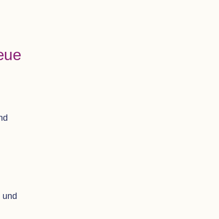
neue
und
n und