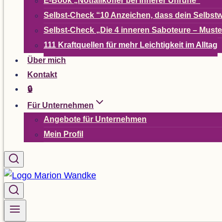
E-Book
„
Not­fall­kof­fer bei inne­rer Unruhe“
Selbst-Check
“
10 Anzei­chen, dass dein Selbst­w
Selbst-Check
„
Die 4 inne­ren Sabo­teure – Mus­t
111 Kraft­quel­len für mehr Leich­tig­keit im Alltag
Über mich
Kon­takt
🔒
Für Unter­neh­men
Ange­bote für Unternehmen
Mein Pro­fil