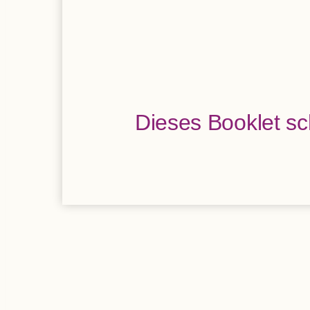
Die­ses Book­let s