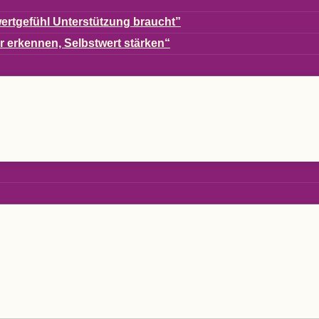
ert­ge­fühl Unter­stüt­zung braucht”
er erken­nen, Selbst­wert stärken“