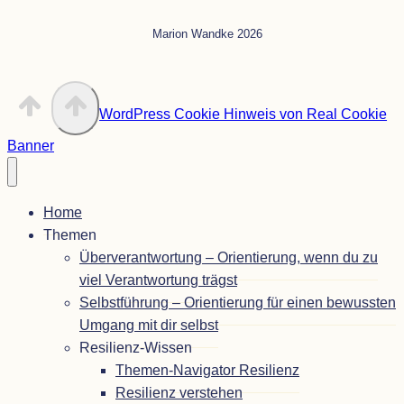
Marion Wandke 2026
WordPress Cookie Hinweis von Real Cookie
Banner
Home
The­men
Über­ver­ant­wor­tung – Ori­en­tie­rung, wenn du zu
viel Ver­ant­wor­tung trägst
Selbst­füh­rung – Ori­en­tie­rung für einen bewuss­ten
Umgang mit dir selbst
Resi­li­enz-Wis­sen
The­­men-Navi­­ga­­tor Resilienz
Resi­li­enz verstehen