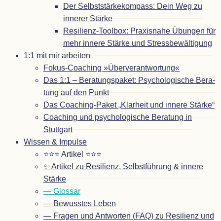
Der Selbst­stär­ke­kom­pass: Dein Weg zu
inne­rer Stärke
Resi­­li­enz-Tool­­box: Pra­xis­nahe Übun­gen für
mehr innere Stärke und Stressbewältigung
1:1 mit mir arbeiten
Fokus-Coa­ching »Über­ver­ant­wor­tung«
Das 1:1 – Bera­tungs­pa­ket: Psy­cho­lo­gi­sche Bera­
tung auf den Punkt
Das Coa­ching-Paket
„
Klar­heit und innere Stärke“
Coa­ching und psy­cho­lo­gi­sche Bera­tung in
Stuttgart
Wis­sen
&
Impulse
⭐⭐⭐ Arti­kel ⭐⭐⭐
✨ Arti­kel zu Resi­li­enz, Selbst­füh­rung
&
innere
Stärke
— Glos­sar
— Bewuss­tes Leben
— Fra­gen und Ant­wor­ten (
FAQ
) zu Resi­li­enz und