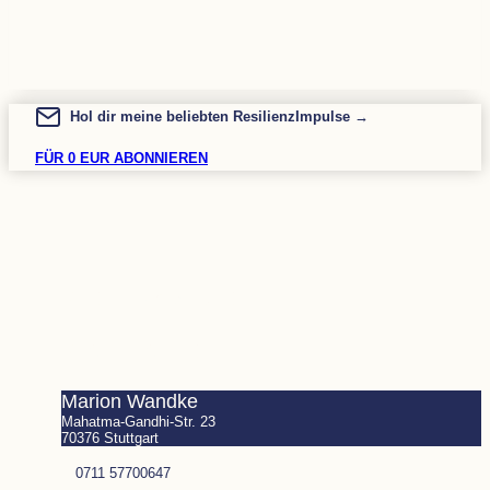
Hol dir meine beliebten ResilienzImpulse →
FÜR 0 EUR ABONNIEREN
KONTAKT
RESILIENZIMPULSE
RECHTLICHES
Marion Wandke
Mahatma-Gandhi-Str. 23
70376 Stuttgart
0711 57700647