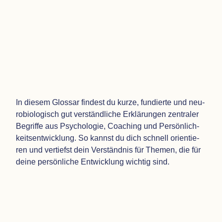
In die­sem Glos­sar fin­dest du kurze, fun­dierte und neu­
ro­bio­lo­gisch gut ver­ständ­li­che Erklä­run­gen zen­tra­ler
Begriffe aus Psy­cho­lo­gie, Coa­ching und Persönlich­
keits­entwicklung. So kannst du dich schnell ori­en­tie­
ren und ver­tiefst dein Ver­ständ­nis für The­men, die für
deine per­sön­li­che Ent­wick­lung wich­tig sind.