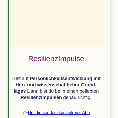
Resi­li­en­z­Im­pulse
Lust auf
Persönlich­keits­entwicklung mit
Herz und wis­sen­schaft­li­cher Grund­
lage
? Dann bist du bei mei­nen belieb­ten
Resi­li­en­z­Im­pul­sen
genau richtig!
👉
Hol dir hier dein kos­ten­freies Abo