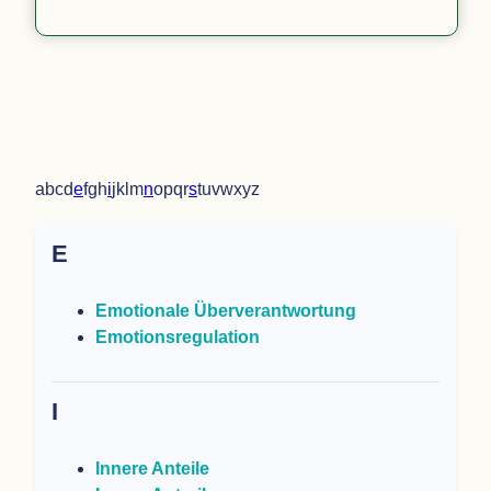
a
b
c
d
e
f
g
h
i
j
k
l
m
n
o
p
q
r
s
t
u
v
w
x
y
z
E
Emo­tio­nale Überverantwortung
Emo­ti­ons­re­gu­la­tion
I
Innere Anteile