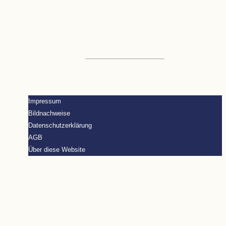
hallo@marion-wandke.de
Impulse und Blog
ResilienzImpulse – Newsletter
Glossar
PontiVentus – Angebote für Unternehmen
hello@pontiventus.de
Impressum
Bildnachweise
Datenschutzerklärung
AGB
Über diese Website
Privatsphäre-Einstellungen ändern
Historie der Privatsphäre-Einstellungen
Einwilligungen widerrufen