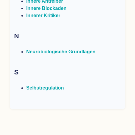
Innere Antrei­ber
Innere Blo­cka­den
Inne­rer Kritiker
N
Neu­ro­bio­lo­gi­sche Grundlagen
S
Selbst­re­gu­la­tion