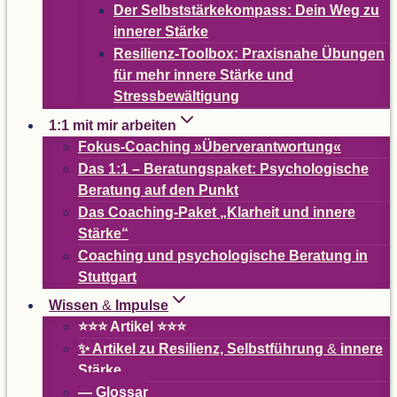
Der Selbst­stär­ke­kom­pass: Dein Weg zu
inne­rer Stärke
Resi­­li­enz-Tool­­box: Pra­xis­nahe Übun­gen
für mehr innere Stärke und
Stressbewältigung
1:1 mit mir arbeiten
Fokus-Coa­ching »Über­ver­ant­wor­tung«
Das 1:1 – Bera­tungs­pa­ket: Psy­cho­lo­gi­sche
Bera­tung auf den Punkt
Das Coa­ching-Paket
„
Klar­heit und innere
Stärke“
Coa­ching und psy­cho­lo­gi­sche Bera­tung in
Stuttgart
Wis­sen
&
Impulse
⭐⭐⭐ Arti­kel ⭐⭐⭐
✨ Arti­kel zu Resi­li­enz, Selbst­füh­rung
&
innere
Stärke
— Glos­sar