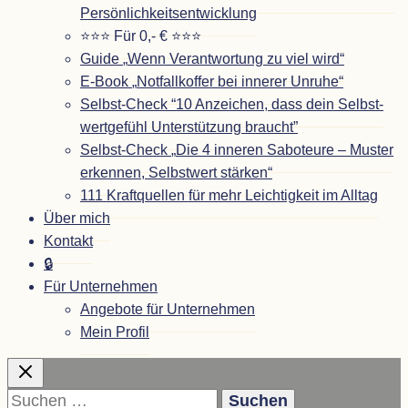
Persönlichkeitsentwicklung
⭐⭐⭐ Für 0,- € ⭐⭐⭐
Guide
„
Wenn Ver­ant­wor­tung zu viel wird“
E-Book
„
Not­fall­kof­fer bei inne­rer Unruhe“
Selbst-Check
“
10 Anzei­chen, dass dein Selbst­
wert­ge­fühl Unter­stüt­zung braucht”
Selbst-Check
„
Die 4 inne­ren Sabo­teure – Mus­ter
erken­nen, Selbst­wert stärken“
111 Kraft­quel­len für mehr Leich­tig­keit im Alltag
Über mich
Kon­takt
🔒
Für Unter­neh­men
Ange­bote für Unternehmen
Mein Pro­fil
Suchen