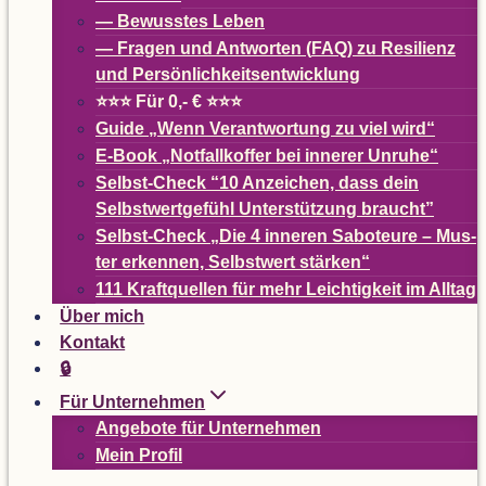
— Bewuss­tes Leben
— Fra­gen und Ant­wor­ten (
FAQ
) zu Resi­li­enz
und Persönlichkeitsentwicklung
⭐⭐⭐ Für 0,- € ⭐⭐⭐
Guide
„
Wenn Ver­ant­wor­tung zu viel wird“
E-Book
„
Not­fall­kof­fer bei inne­rer Unruhe“
Selbst-Check
“
10 Anzei­chen, dass dein
Selbst­wert­ge­fühl Unter­stüt­zung braucht”
Selbst-Check
„
Die 4 inne­ren Sabo­teure – Mus­
ter erken­nen, Selbst­wert stärken“
111 Kraft­quel­len für mehr Leich­tig­keit im Alltag
Über mich
Kon­takt
🔒
Für Unter­neh­men
Ange­bote für Unternehmen
Mein Pro­fil