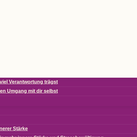
viel Ver­ant­wor­tung trägst
s­ten Umgang mit dir selbst
ne­rer Stärke