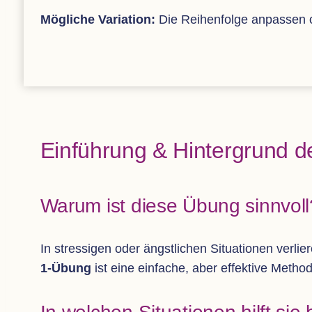
Mög­li­che Varia­tion:
Die Rei­hen­folge anpas­se
Ein­füh­rung
&
Hin­ter­grund 
Warum ist diese Übung sinnvoll
In stres­si­gen oder ängst­li­chen Situa­tio­nen ver­li
1-Übung
ist eine ein­fa­che, aber effek­tive Me