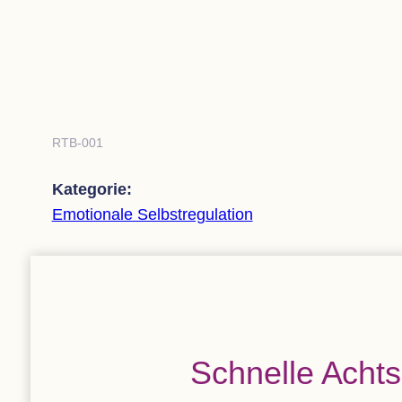
RTB-001
Kate­go­rie:
Emo­tio­nale Selbstregulation
Schnelle Acht­s