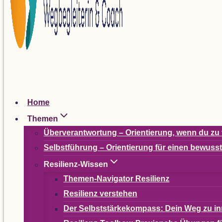
Home
The­men
Über­ver­ant­wor­tung – Ori­en­tie­rung, wenn du zu 
Selbst­füh­rung – Ori­en­tie­rung für einen bewus
Resi­li­enz-Wis­sen
The­­men-Navi­­ga­­tor Resilienz
Resi­li­enz verstehen
Der Selbst­stär­ke­kom­pass: Dein Weg zu in