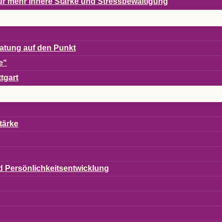
en für mehr innere Stärke und Stressbewältigung
era­tung auf den Punkt
e“
ttgart
tärke
und Persönlichkeitsentwicklung