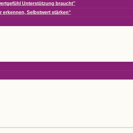
ert­ge­fühl Unter­stüt­zung braucht”
er erken­nen, Selbst­wert stärken“