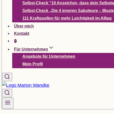
Selbst-Check
“
10 Anzei­chen, dass dein Selbst­w
Selbst-Check
„
Die 4 inne­ren Sabo­teure – Mus­t
111 Kraft­quel­len für mehr Leich­tig­keit im Alltag
Über mich
Kon­takt
🔒
Für Unter­neh­men
Ange­bote für Unternehmen
Mein Pro­fil