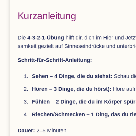
Kurz­an­lei­tung
Die
4-3-2-1-Übung
hilft dir, dich im Hier und Jetz
sam­keit gezielt auf Sin­nes­ein­drü­cke und unter­
Schritt-für-Schritt-Anlei­tung:
Sehen – 4 Dinge, die du siehst:
Schau dic
Hören – 3 Dinge, die du hörst):
Höre auf­
Füh­len – 2 Dinge, die du im Kör­per spür
Riechen/​Schmecken – 1 Ding, das du ri
Dauer:
2–5 Minuten