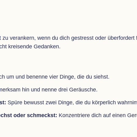
t zu ver­an­kern, wenn du dich gestresst oder über­for­dert 
bricht krei­sende Gedanken.
h um und benenne vier Dinge, die du siehst.
merk­sam hin und nenne drei Geräusche.
st:
Spüre bewusst zwei Dinge, die du kör­per­lich wahrni
echst oder schmeckst:
Kon­zen­triere dich auf einen G