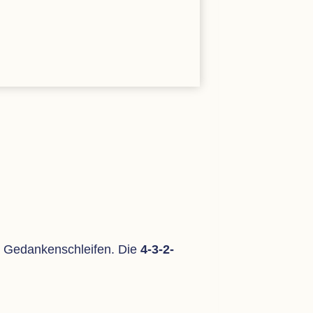
 in Gedan­ken­schlei­fen. Die
4-3-2-