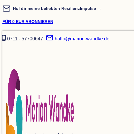
Zum
Hol dir meine beliebten ResilienzImpulse →
Inhalt
FÜR 0 EUR ABONNIEREN
springen
0711 - 57700647
hallo@marion-wandke.de