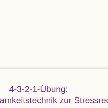
4-3-2-1-Übung:
am­keits­tech­nik zur Stressr