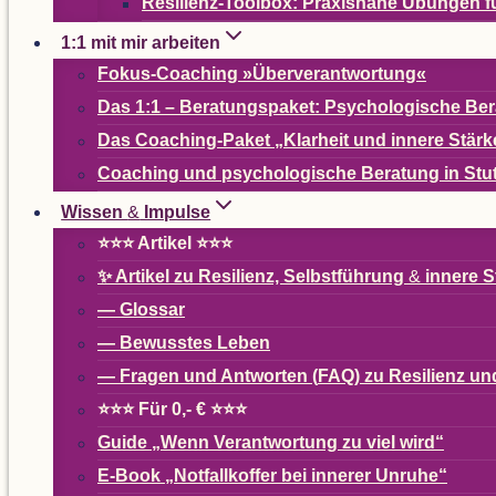
Resi­­li­enz-Tool­­box: Pra­xis­nahe Übun­g
1:1 mit mir arbeiten
Fokus-Coa­ching »Über­ver­ant­wor­tung«
Das 1:1 – Bera­tungs­pa­ket: Psy­cho­lo­gi­sche B
Das Coa­ching-Paket
„
Klar­heit und innere Stärk
Coa­ching und psy­cho­lo­gi­sche Bera­tung in Stu
Wis­sen
&
Impulse
⭐⭐⭐ Arti­kel ⭐⭐⭐
✨ Arti­kel zu Resi­li­enz, Selbst­füh­rung
&
innere S
— Glos­sar
— Bewuss­tes Leben
— Fra­gen und Ant­wor­ten (
FAQ
) zu Resi­li­enz 
⭐⭐⭐ Für 0,- € ⭐⭐⭐
Guide
„
Wenn Ver­ant­wor­tung zu viel wird“
E-Book
„
Not­fall­kof­fer bei inne­rer Unruhe“