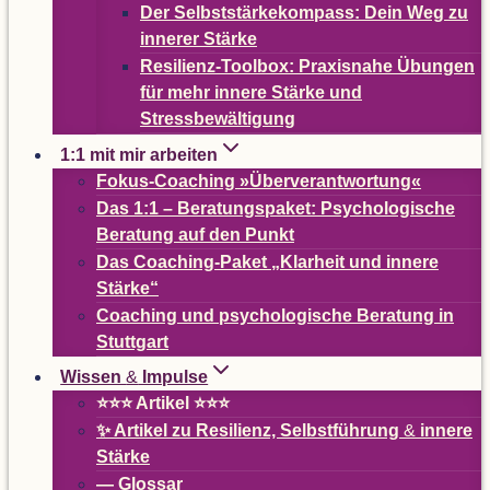
Der Selbst­stär­ke­kom­pass: Dein Weg zu
inne­rer Stärke
Resi­­li­enz-Tool­­box: Pra­xis­nahe Übun­gen
für mehr innere Stärke und
Stressbewältigung
1:1 mit mir arbeiten
Fokus-Coa­ching »Über­ver­ant­wor­tung«
Das 1:1 – Bera­tungs­pa­ket: Psy­cho­lo­gi­sche
Bera­tung auf den Punkt
Das Coa­ching-Paket
„
Klar­heit und innere
Stärke“
Coa­ching und psy­cho­lo­gi­sche Bera­tung in
Stuttgart
Wis­sen
&
Impulse
⭐⭐⭐ Arti­kel ⭐⭐⭐
✨ Arti­kel zu Resi­li­enz, Selbst­füh­rung
&
innere
Stärke
— Glos­sar