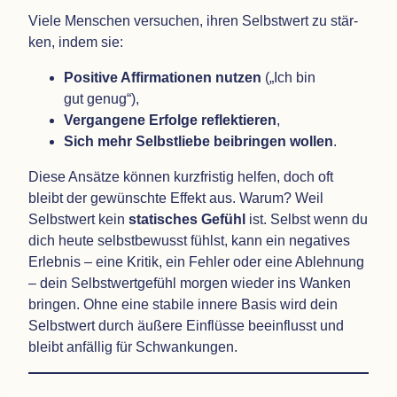
Viele Men­schen ver­su­chen, ihren Selbst­wert zu stär­
ken, indem sie:
Posi­tive Affir­ma­tio­nen nut­zen
(„Ich bin
gut genug“),
Ver­gan­gene Erfolge reflek­tie­ren
,
Sich mehr Selbst­liebe bei­brin­gen wol­len
.
Diese Ansätze kön­nen kurz­fris­tig hel­fen, doch oft
bleibt der gewünschte Effekt aus. Warum? Weil
Selbst­wert kein
sta­ti­sches Gefühl
ist. Selbst wenn du
dich heute selbst­be­wusst fühlst, kann ein nega­ti­ves
Erleb­nis – eine Kri­tik, ein Feh­ler oder eine Ableh­nung
– dein Selbst­wert­ge­fühl mor­gen wie­der ins Wan­ken
brin­gen. Ohne eine sta­bile innere Basis wird dein
Selbst­wert durch äußere Ein­flüsse beein­flusst und
bleibt anfäl­lig für Schwankungen.