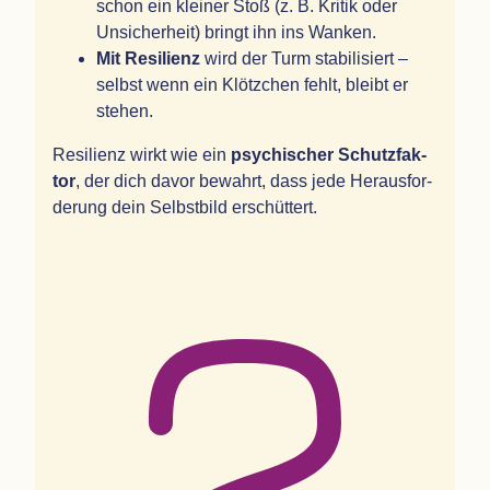
schon ein klei­ner Stoß (z. B. Kri­tik oder
Unsi­cher­heit) bringt ihn ins Wanken.
Mit Resi­li­enz
wird der Turm sta­bi­li­siert –
selbst wenn ein Klötz­chen fehlt, bleibt er
stehen.
Resi­li­enz wirkt wie ein
psy­chi­scher Schutz­fak­
tor
, der dich davor bewahrt, dass jede Her­aus­for­
de­rung dein Selbst­bild erschüttert.