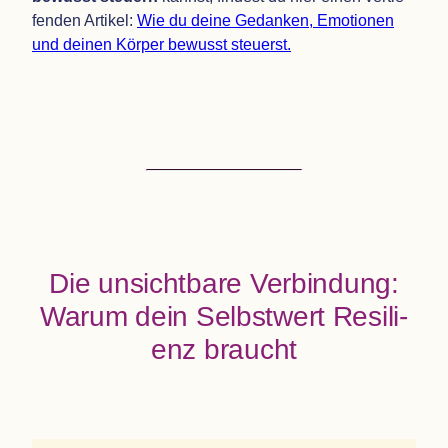
fen­den Arti­kel:
Wie du deine Gedan­ken, Emo­tio­nen
und dei­nen Kör­per bewusst steuerst.
Die unsicht­bare Ver­bin­dung:
Warum dein Selbst­wert Resi­li­
enz braucht