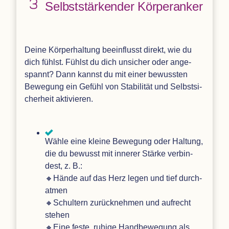
Selbst­stär­ken­der Körperanker
Deine Kör­per­hal­tung beein­flusst direkt, wie du
dich fühlst. Fühlst du dich unsi­cher oder ange­
spannt? Dann kannst du mit einer bewuss­ten
Bewe­gung ein Gefühl von Sta­bi­li­tät und Selbst­si­
cher­heit aktivieren.
Wähle eine kleine Bewe­gung oder Hal­tung,
die du bewusst mit inne­rer Stärke ver­bin­
dest, z. B.:
🔸Hände auf das Herz legen und tief durch­
at­men
🔸Schul­tern zurück­neh­men und auf­recht
ste­hen
🔸Eine feste, ruhige Hand­be­we­gung als