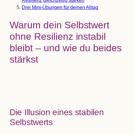
Resi­li­enz gleich­zei­tig stärken
Drei Mini-Übun­gen für dei­nen Alltag
Warum dein Selbst­wert
ohne Resi­li­enz insta­bil
bleibt – und wie du bei­des
stärkst
Die Illu­sion eines sta­bi­len
Selbstwerts