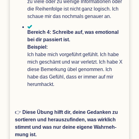
zu viele oder zu wenige Infor­ma­tio­nen oder
die Rei­hen­folge ist nicht ganz logisch. Ich
schaue mir das noch­mals genauer an.
Bereich 4: Schreibe auf, was emo­tio­nal
bei dir pas­siert ist.
Bei­spiel:
Ich habe mich vor­ge­führt gefühlt. Ich habe
mich geschämt und war ver­letzt. Ich habe X
diese Bemer­kung übel genom­men. Ich
habe das Gefühl, dass er immer auf mir
herumhackt.
👉
Diese Übung hilft dir, deine Gedan­ken zu
sor­tie­ren und her­aus­zu­fin­den, was wirk­lich
stimmt und was nur deine eigene Wahr­neh­
mung ist.