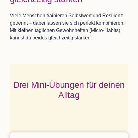
Viele Men­schen trai­nie­ren Selbst­wert und Resi­li­enz
getrennt – dabei las­sen sie sich per­fekt kom­bi­nie­ren.
Mit klei­nen täg­li­chen Gewohn­hei­ten (Micro-Habits)
kannst du bei­des gleich­zei­tig stärken.
Drei Mini-Übun­gen für dei­nen
Alltag