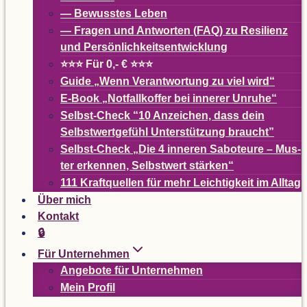
— Bewuss­tes Leben
— Fra­gen und Ant­wor­ten (
FAQ
) zu Resi­li­enz
und Persönlichkeitsentwicklung
⭐⭐⭐ Für 0,- € ⭐⭐⭐
Guide
„
Wenn Ver­ant­wor­tung zu viel wird“
E-Book
„
Not­fall­kof­fer bei inne­rer Unruhe“
Selbst-Check
“
10 Anzei­chen, dass dein
Selbst­wert­ge­fühl Unter­stüt­zung braucht”
Selbst-Check
„
Die 4 inne­ren Sabo­teure – Mus­
ter erken­nen, Selbst­wert stärken“
111 Kraft­quel­len für mehr Leich­tig­keit im Alltag
Über mich
Kon­takt
🔒
Für Unter­neh­men
Ange­bote für Unternehmen
Mein Pro­fil