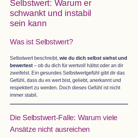
Selbst­wert: Warum er
schwankt und insta­bil
sein kann
Was ist Selbstwert?
Selbst­wert beschreibt,
wie du dich selbst siehst und
bewer­test
– ob du dich für wert­voll hältst oder an dir
zwei­felst. Ein gesun­des Selbst­wert­ge­fühl gibt dir das
Gefühl, dass du es wert bist, geliebt, aner­kannt und
respek­tiert zu wer­den. Doch die­ses Gefühl ist nicht
immer stabil.
Die Selbst­wert-Falle: Warum viele
Ansätze nicht ausreichen