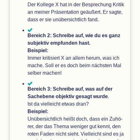
Der Kol­lege X hat in der Bespre­chung Kri­tik
an mei­ner Prä­sen­ta­tion geäu­ßert. Er sagte,
dass er sie unüber­sicht­lich fand.
Bereich 2: Schreibe auf, wie du es ganz
sub­jek­tiv emp­fun­den hast.
Bei­spiel:
Immer kri­ti­siert X an allem herum, was ich
mache. Soll er es doch beim nächs­ten Mal
sel­ber machen!
Bereich 3: Schreibe auf, was auf der
Sach­ebene objek­tiv gesagt wurde
.
Ist da viel­leicht etwas dran?
Bei­spiel:
Unüber­sicht­lich heißt doch, dass ein Zuhö­
rer, der das Thema weni­ger gut kennt, den
roten Faden nicht sieht. Viel­leicht sind es ja