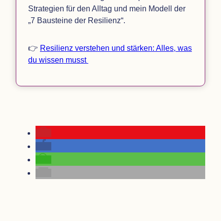
Stra­te­gien für den All­tag und mein Modell der
„
7 Bau­steine der Resilienz“.
👉
Resi­li­enz ver­ste­hen und stär­ken: Alles, was
du wis­sen musst