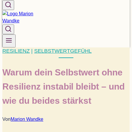
RESILIENZ
|
SELBSTWERTGEFÜHL
Warum dein Selbst­wert ohne
Resi­li­enz insta­bil bleibt – und
wie du bei­des stärkst
Von
Marion Wandke