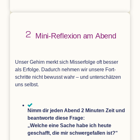
Mini-Refle­xion am Abend
Unser Gehirn merkt sich Miss­erfolge oft bes­ser
als Erfolge. Dadurch neh­men wir unsere Fort­
schritte nicht bewusst wahr – und unter­schät­zen
uns selbst.
Nimm dir jeden Abend 2 Minu­ten Zeit und
beant­worte diese Frage:
„
Wel­che eine Sache habe ich heute
geschafft, die mir schwer­ge­fal­len ist?“