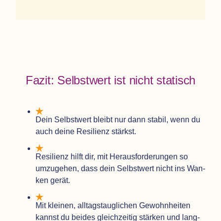
Fazit: Selbst­wert ist nicht statisch
Dein Selbst­wert bleibt nur dann sta­bil, wenn du
auch deine Resi­li­enz stärkst.
Resi­li­enz hilft dir, mit Her­aus­for­de­run­gen so
umzu­ge­hen, dass dein Selbst­wert nicht ins Wan­
ken gerät.
Mit klei­nen, all­tags­taug­li­chen Gewohn­hei­ten
kannst du bei­des gleich­zei­tig stär­ken und lang­