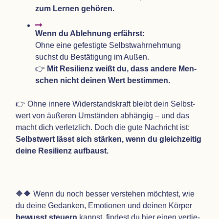
zum Ler­nen gehören.
Wenn du Ableh­nung erfährst:
Ohne eine gefes­tigte Selbst­wahr­neh­mung
suchst du Bestä­ti­gung im Außen.
👉
Mit Resi­li­enz weißt du, dass andere Men­
schen nicht dei­nen Wert bestimmen.
👉 Ohne innere Wider­stands­kraft bleibt dein Selbst­
wert von äuße­ren Umstän­den abhän­gig – und das
macht dich ver­letz­lich. Doch die gute Nach­richt ist:
Selbst­wert lässt sich stär­ken, wenn du gleich­zei­tig
deine Resi­li­enz aufbaust.
🔶🔶 Wenn du noch bes­ser ver­ste­hen möch­test, wie
du deine Gedan­ken, Emo­tio­nen und dei­nen Kör­per
bewusst steu­ern
kannst, fin­dest du hier einen ver­tie­