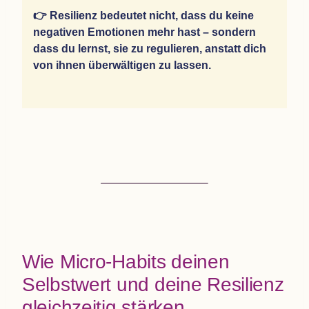
👉 Resi­li­enz bedeu­tet nicht, dass du keine
nega­ti­ven Emo­tio­nen mehr hast – son­dern
dass du lernst, sie zu regu­lie­ren, anstatt dich
von ihnen über­wäl­ti­gen zu lassen.
Wie Micro-Habits dei­nen
Selbst­wert und deine Resi­li­enz
gleich­zei­tig stärken