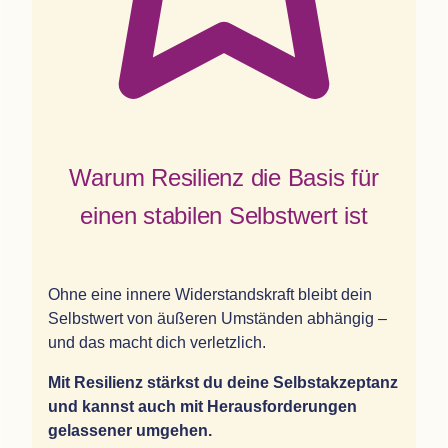
Warum Resi­li­enz die Basis für
einen sta­bi­len Selbst­wert ist
Ohne eine innere Wider­stands­kraft bleibt dein
Selbst­wert von äuße­ren Umstän­den abhän­gig –
und das macht dich verletzlich.
Mit Resi­li­enz stärkst du deine Selbst­ak­zep­tanz
und kannst auch mit Her­aus­for­de­run­gen
gelas­se­ner umgehen.