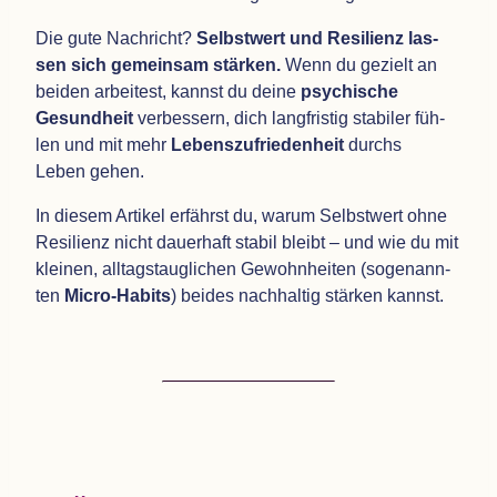
Die gute Nach­richt?
Selbst­wert und Resi­li­enz las­
sen sich gemein­sam stär­ken.
Wenn du gezielt an
bei­den arbei­test, kannst du deine
psy­chi­sche
Gesund­heit
ver­bes­sern, dich lang­fris­tig sta­bi­ler füh­
len und mit mehr
Lebens­zu­frie­den­heit
durchs
Leben gehen.
In die­sem Arti­kel erfährst du, warum Selbst­wert ohne
Resi­li­enz nicht dau­er­haft sta­bil bleibt – und wie du mit
klei­nen, all­tags­taug­li­chen Gewohn­hei­ten (soge­nann­
ten
Micro-Habits
) bei­des nach­hal­tig stär­ken kannst.