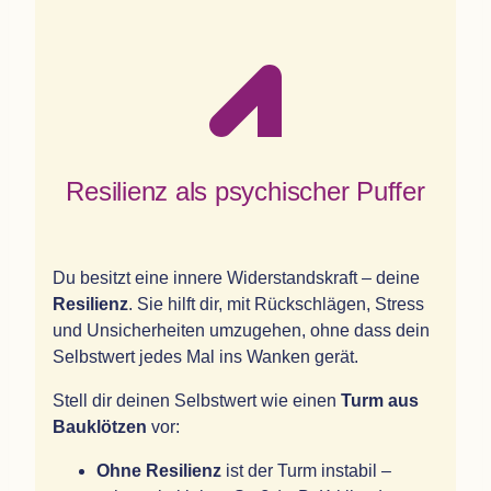
Resi­li­enz als psy­chi­scher Puffer
Du besitzt eine innere Wider­stands­kraft – deine
Resi­li­enz
. Sie hilft dir, mit Rück­schlä­gen, Stress
und Unsi­cher­hei­ten umzu­ge­hen, ohne dass dein
Selbst­wert jedes Mal ins Wan­ken gerät.
Stell dir dei­nen Selbst­wert wie einen
Turm aus
Bau­klöt­zen
vor:
Ohne Resi­li­enz
ist der Turm insta­bil –