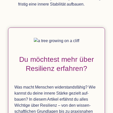
fris­tig eine innere Sta­bi­li­tät aufbauen.
Du möch­test mehr über
Resi­li­enz erfahren?
Was macht Men­schen wider­stands­fä­hig? Wie
kannst du deine innere Stärke gezielt auf­
bauen? In die­sem Arti­kel erfährst du alles
Wich­tige über Resi­li­enz – von den wis­sen­
schaft­li­chen Grund­la­gen bis zu pra­xis­na­hen