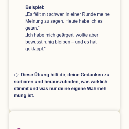
Bei­spiel:
„
Es fällt mit schwer, in einer Runde meine
Mei­nung zu sagen. Heute habe ich es
getan.“
„
Ich habe mich geär­gert, wollte aber
bewusst ruhig blei­ben – und es hat
geklappt.“
👉
Diese Übung hilft dir, deine Gedan­ken zu
sor­tie­ren und her­aus­zu­fin­den, was wirk­lich
stimmt und was nur deine eigene Wahr­neh­
mung ist.