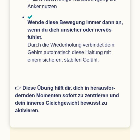
Anker nutzen
Wende diese Bewe­gung immer dann an,
wenn du dich unsi­cher oder ner­vös
fühlst.
Durch die Wie­der­ho­lung ver­bin­det dein
Gehirn auto­ma­tisch diese Hal­tung mit
einem siche­ren, sta­bi­len Gefühl.
👉
Diese Übung hilft dir, dich in her­aus­for­
dern­den Momen­ten sofort zu zen­trie­ren und
dein inne­res Gleich­ge­wicht bewusst zu
aktivieren.