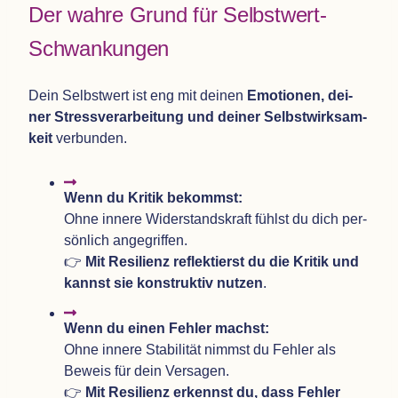
Der wahre Grund für Selbstwert-
Schwankungen
Dein Selbst­wert ist eng mit dei­nen
Emo­tio­nen, dei­
ner Stress­ver­ar­bei­tung und dei­ner Selbst­wirk­sam­
keit
verbunden.
Wenn du Kri­tik bekommst:
Ohne innere Wider­stands­kraft fühlst du dich per­
sön­lich ange­grif­fen.
👉
Mit Resi­li­enz reflek­tierst du die Kri­tik und
kannst sie kon­struk­tiv nut­zen
.
Wenn du einen Feh­ler machst:
Ohne innere Sta­bi­li­tät nimmst du Feh­ler als
Beweis für dein Ver­sa­gen.
👉
Mit Resi­li­enz erkennst du, dass Feh­ler