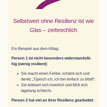
Selbst­wert ohne Resi­li­enz ist wie
Glas – zerbrechlich
Ein Bei­spiel aus dem Alltag:
Per­son 1 ist nicht beson­ders wider­stands­fä­
hig (wenig resilient):
Sie macht einen Feh­ler, schämt sich und
denkt:
„
Typisch ich, ich bin ein­fach zu blöd!“.
Sie kri­ti­siert sich inner­lich und fühlt sich
tage­lang schlecht.
Per­son 2 hat viel an ihrer Resi­li­enz gearbeitet: