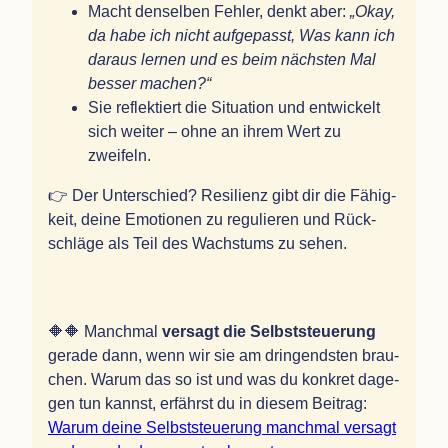
Macht den­sel­ben Feh­ler, denkt aber:
„
Okay,
da habe ich nicht auf­ge­passt, Was kann ich
dar­aus ler­nen und es beim nächs­ten Mal
bes­ser machen?“
Sie reflek­tiert die Situa­tion und ent­wi­ckelt
sich wei­ter – ohne an ihrem Wert zu
zweifeln.
👉 Der Unter­schied? Resi­li­enz gibt dir die Fähig­
keit, deine Emo­tio­nen zu regu­lie­ren und Rück­
schläge als Teil des Wachs­tums zu sehen.
🔶🔶 Manch­mal
ver­sagt die Selbst­steue­rung
gerade dann, wenn wir sie am drin­gends­ten brau­
chen. Warum das so ist und was du kon­kret dage­
gen tun kannst, erfährst du in die­sem Bei­trag:
Warum deine Selbst­steue­rung manch­mal ver­sagt