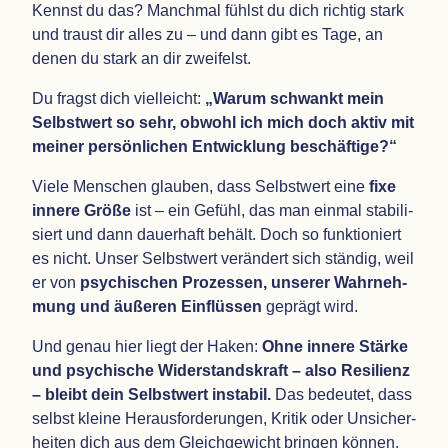
Kennst du das? Manch­mal fühlst du dich rich­tig stark
und traust dir alles zu – und dann gibt es Tage, an
denen du stark an dir zweifelst.
Du fragst dich viel­leicht:
„
Warum schwankt mein
Selbst­wert so sehr, obwohl ich mich doch aktiv mit
mei­ner per­sön­li­chen Ent­wick­lung beschäftige?“
Viele Men­schen glau­ben, dass Selbst­wert eine
fixe
innere Größe
ist – ein Gefühl, das man ein­mal sta­bi­li­
siert und dann dau­er­haft behält. Doch so funk­tio­niert
es nicht. Unser Selbst­wert ver­än­dert sich stän­dig, weil
er von
psy­chi­schen Pro­zes­sen, unse­rer Wahr­neh­
mung und äuße­ren Ein­flüs­sen
geprägt wird.
Und genau hier liegt der Haken:
Ohne innere Stärke
und psy­chi­sche Wider­stands­kraft – also Resi­li­enz
– bleibt dein Selbst­wert insta­bil.
Das bedeu­tet, dass
selbst kleine Her­aus­for­de­run­gen, Kri­tik oder Unsi­cher­
hei­ten dich aus dem Gleich­ge­wicht brin­gen können.