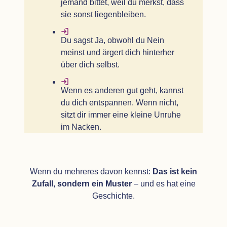
jemand bit­tet, weil du merkst, dass
sie sonst liegenbleiben.
Du sagst Ja, obwohl du Nein
meinst und ärgert dich hin­ter­her
über dich selbst.
Wenn es ande­ren gut geht, kannst
du dich ent­span­nen. Wenn nicht,
sitzt dir immer eine kleine Unruhe
im Nacken.
Wenn du meh­re­res davon kennst:
Das ist kein
Zufall, son­dern ein Mus­ter
– und es hat eine
Geschichte.