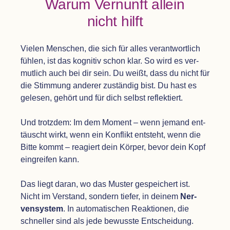
Warum Ver­nunft allein
nicht hilft
Vie­len Men­schen, die sich für alles ver­ant­wort­lich
füh­len, ist das kogni­tiv schon klar. So wird es ver­
mut­lich auch bei dir sein. Du weißt, dass du nicht für
die Stim­mung ande­rer zustän­dig bist. Du hast es
gele­sen, gehört und für dich selbst reflek­tiert.
Und trotz­dem: Im dem Moment – wenn jemand ent­
täuscht wirkt, wenn ein Kon­flikt ent­steht, wenn die
Bitte kommt – reagiert dein Kör­per, bevor dein Kopf
ein­grei­fen kann.
Das liegt daran, wo das Mus­ter gespei­chert ist.
Nicht im Ver­stand, son­dern tie­fer, in dei­nem
Ner­
ven­sys­tem
. In auto­ma­ti­schen Reak­tio­nen, die
schnel­ler sind als jede bewusste Ent­schei­dung.