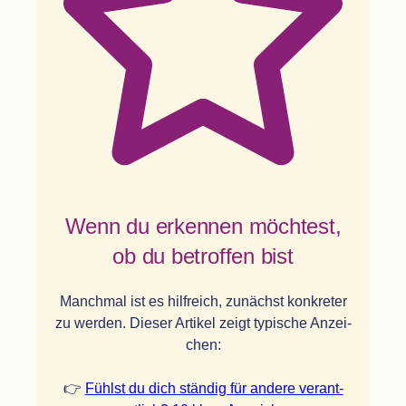
Wenn du erken­nen möch­test,
ob du betrof­fen bist
Manch­mal ist es hilf­reich, zunächst kon­kre­ter
zu wer­den. Die­ser Arti­kel zeigt typi­sche Anzei­
chen:
👉
Fühlst du dich stän­dig für andere ver­ant­