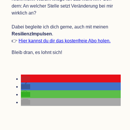
dern: An wel­cher Stelle setzt Ver­än­de­rung bei mir
wirk­lich an?
Dabei begleite ich dich gerne, auch mit mei­nen
Resi­li­en­z­Im­pul­sen
.
👉
Hier kannst du dir das kos­ten­freie Abo holen.
Bleib dran, es lohnt sich!