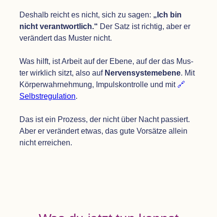
Des­halb reicht es nicht, sich zu sagen:
„
Ich bin
nicht ver­ant­wort­lich.“
Der Satz ist rich­tig, aber er
ver­än­dert das Mus­ter nicht.
Was hilft, ist Arbeit auf der Ebene, auf der das Mus­
ter wirk­lich sitzt, also auf
Ner­ven­sys­tem­ebene
. Mit
Kör­per­wahr­neh­mung, Impuls­kon­trolle und mit
Selbst­re­gu­la­tion
.
Das ist ein Pro­zess, der nicht über Nacht pas­siert.
Aber er ver­än­dert etwas, das gute Vor­sätze allein
nicht erreichen.