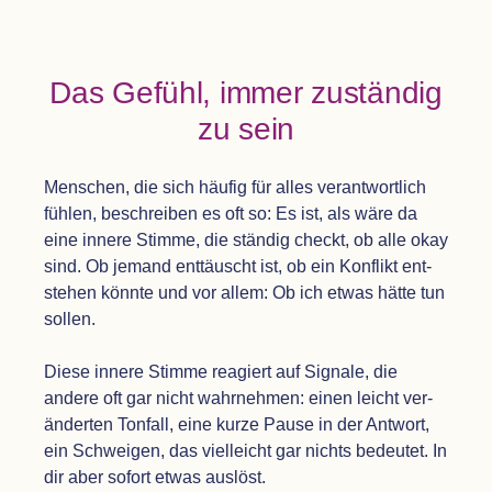
Das Gefühl, immer zustän­dig
zu sein
Men­schen, die sich häu­fig für alles ver­ant­wort­lich
füh­len, beschrei­ben es oft so: Es ist, als wäre da
eine innere Stimme, die stän­dig checkt, ob alle okay
sind. Ob jemand ent­täuscht ist, ob ein Kon­flikt ent­
ste­hen könnte und vor allem: Ob ich etwas hätte tun
sol­len.
Diese innere Stimme reagiert auf Signale, die
andere oft gar nicht wahr­neh­men: einen leicht ver­
än­der­ten Ton­fall, eine kurze Pause in der Ant­wort,
ein Schwei­gen, das viel­leicht gar nichts bedeu­tet. In
dir aber sofort etwas auslöst.