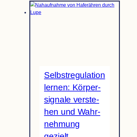
Selbst­re­gu­la­tion
ler­nen: Kör­per­
si­gnale ver­ste­
hen und Wahr­
neh­mung
gezielt