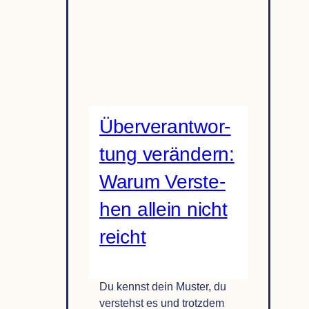
ändern:
Wie
Ver­
än­
de­
rung
wirk­
Über­ver­ant­wor­
lich
verläuft
tung ver­än­dern:
Warum Ver­ste­
hen allein nicht
reicht
Du kennst dein Muster, du
verstehst es und trotzdem