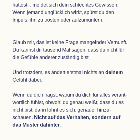
hat­test–, mel­det sich dein schlech­tes Gewis­sen.
Wenn jemand unglück­lich wirkt, spürst du den
Impuls, ihn zu trös­ten oder auf­zu­mun­tern.
Glaub mir, das ist keine Frage man­geln­der Ver­nunft.
Du kannst dir tau­send Mal sagen, dass du nicht für
die Gefühle ande­rer zustän­dig bist.
Und trotz­dem, es ändert erst­mal nichts an
dei­nem
Gefühl dabei.
Wenn du dich fragst, warum du dich für alles ver­ant­
wort­lich fühlst, obwohl du genau weißt, dass du es
nicht bist, dann lohnt es sich, genauer hin­zu­
schauen.
Nicht auf das Ver­hal­ten, son­dern auf
das Mus­ter dahinter.