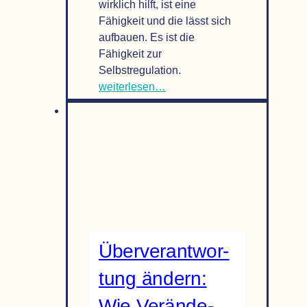
wirklich hilft, ist eine
Fähigkeit und die lässt sich
aufbauen. Es ist die
Fähigkeit zur
Selbstregulation.
Über­
weiterlesen…
ver­
ant­
wor­
tung
ver­
än­
dern:
Selbst­
re­
Über­ver­ant­wor­
gu­
la­
tung ändern:
tion
ist
Wie Ver­än­de­