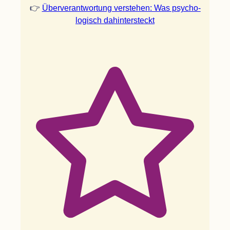
👉
Über­ver­ant­wor­tung ver­ste­hen: Was psy­cho­
lo­gisch dahintersteckt