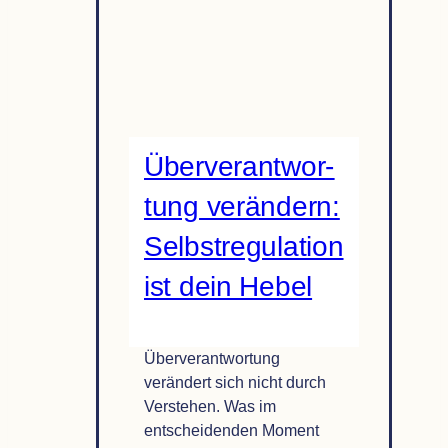
nen:
Kör­
per­
si­
gnale
ver­
Über­ver­ant­wor­
ste­
hen
tung ver­än­dern:
und
Wahr­
Selbst­re­gu­la­tion
neh­
ist dein Hebel
mung
gezielt
trainieren
Überverantwortung
verändert sich nicht durch
Verstehen. Was im
entscheidenden Moment