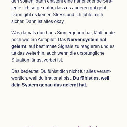
den soll­ten, dann ent­steht eine nahe­lie­gende Stra­
te­gie: Ich sorge dafür, dass es ande­ren gut geht.
Dann gibt es kei­nen Stress und ich fühle mich
sicher. Dann ist alles okay.
Was damals durch­aus Sinn erge­ben hat, läuft heute
noch wie ein Auto­pi­lot. Das
Ner­ven­sys­tem hat
gelernt
, auf bestimmte Signale zu reagie­ren und es
tut das wei­ter­hin, auch wenn die ursprüng­li­che
Situa­tion längst vor­bei ist.
Das bedeu­tet: Du fühlst dich nicht für alles ver­ant­
wort­lich, weil du irra­tio­nal bist.
Du fühlst es, weil
dein Sys­tem genau das gelernt hat.