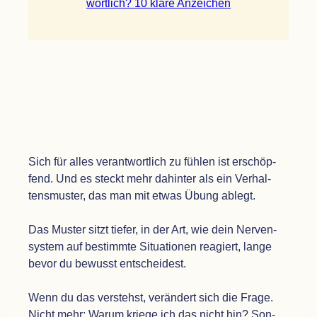
wort­lich? 10 klare Anzeichen
Sich für alles ver­ant­wort­lich zu füh­len ist erschöp­
fend. Und es steckt mehr dahin­ter als ein Ver­hal­
tens­mus­ter, das man mit etwas Übung ablegt.
Das Mus­ter sitzt tie­fer, in der Art, wie dein Ner­ven­
sys­tem auf bestimmte Situa­tio­nen reagiert, lange
bevor du bewusst ent­schei­dest.
Wenn du das ver­stehst, ver­än­dert sich die Frage.
Nicht mehr: Warum kriege ich das nicht hin? Son­