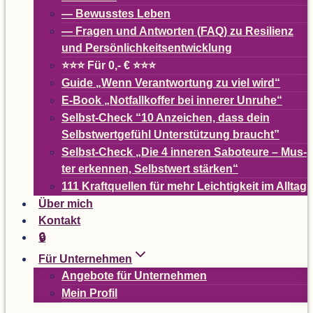
— Bewuss­tes Leben
— Fra­gen und Ant­wor­ten (
FAQ
) zu Resi­li­enz
und Persönlichkeitsentwicklung
⭐⭐⭐ Für 0,- € ⭐⭐⭐
Guide
„
Wenn Ver­ant­wor­tung zu viel wird“
E-Book
„
Not­fall­kof­fer bei inne­rer Unruhe“
Selbst-Check
“
10 Anzei­chen, dass dein
Selbst­wert­ge­fühl Unter­stüt­zung braucht”
Selbst-Check
„
Die 4 inne­ren Sabo­teure – Mus­
ter erken­nen, Selbst­wert stärken“
111 Kraft­quel­len für mehr Leich­tig­keit im Alltag
Über mich
Kon­takt
🔒
Für Unter­neh­men
Ange­bote für Unternehmen
Mein Pro­fil