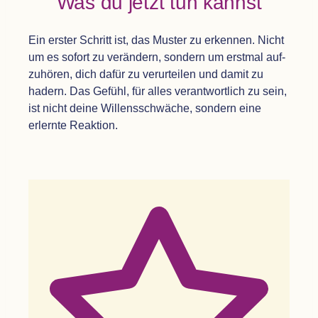
Was du jetzt tun kannst
Ein ers­ter Schritt ist, das Mus­ter zu erken­nen. Nicht
um es sofort zu ver­än­dern, son­dern um erst­mal auf­
zu­hö­ren, dich dafür zu ver­ur­tei­len und damit zu
hadern. Das Gefühl, für alles ver­ant­wort­lich zu sein,
ist nicht deine Wil­lens­schwä­che, son­dern eine
erlernte Reaktion.