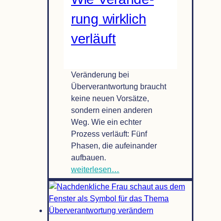
dein Hebel
rung wirk­lich
verläuft
Veränderung bei
Überverantwortung braucht
keine neuen Vorsätze,
sondern einen anderen
Weg. Wie ein echter
Prozess verläuft: Fünf
Phasen, die aufeinander
aufbauen.
Über­
weiterlesen…
ver­
ant­
wor­
tung