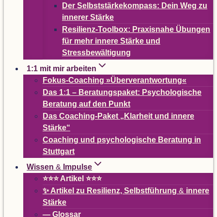
Der Selbst­stär­ke­kom­pass: Dein Weg zu
inne­rer Stärke
Resi­­li­enz-Tool­­box: Pra­xis­nahe Übun­gen
für mehr innere Stärke und
Stressbewältigung
1:1 mit mir arbeiten
Fokus-Coa­ching »Über­ver­ant­wor­tung«
Das 1:1 – Bera­tungs­pa­ket: Psy­cho­lo­gi­sche
Bera­tung auf den Punkt
Das Coa­ching-Paket
„
Klar­heit und innere
Stärke“
Coa­ching und psy­cho­lo­gi­sche Bera­tung in
Stuttgart
Wis­sen
&
Impulse
⭐⭐⭐ Arti­kel ⭐⭐⭐
✨ Arti­kel zu Resi­li­enz, Selbst­füh­rung
&
innere
Stärke
— Glos­sar