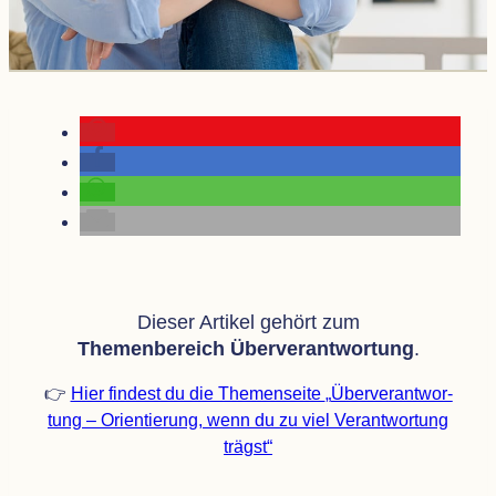
Die­ser Arti­kel gehört zum
The­men­be­reich Über­ver­ant­wor­tung
.
👉
Hier fin­dest du die The­men­seite
„
Über­ver­ant­wor­
tung – Ori­en­tie­rung, wenn du zu viel Ver­ant­wor­tung
trägst“