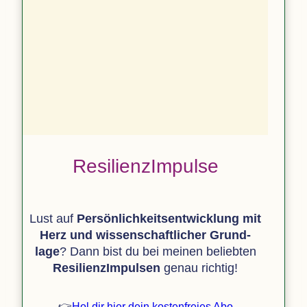
Resi­li­en­z­Im­pulse
Lust auf
Persönlich­keits­entwicklung mit
Herz und wis­sen­schaft­li­cher Grund­
lage
? Dann bist du bei mei­nen belieb­ten
Resi­li­en­z­Im­pul­sen
genau richtig!
👉
Hol dir hier dein kos­ten­freies Abo