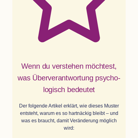
Wenn du ver­ste­hen möch­test,
was Über­ver­ant­wor­tung psy­cho­
lo­gisch bedeutet
Der fol­gende Arti­kel erklärt, wie die­ses Mus­ter
ent­steht, warum es so hart­nä­ckig bleibt – und
was es braucht, damit Ver­än­de­rung mög­lich
wird: