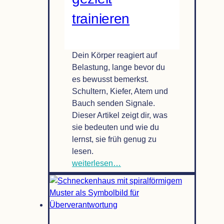
trainieren
Dein Körper reagiert auf
Belastung, lange bevor du
es bewusst bemerkst.
Schultern, Kiefer, Atem und
Bauch senden Signale.
Dieser Artikel zeigt dir, was
sie bedeuten und wie du
lernst, sie früh genug zu
lesen.
Selbst­
weiterlesen…
re­
gu­
la­
tion
ler­