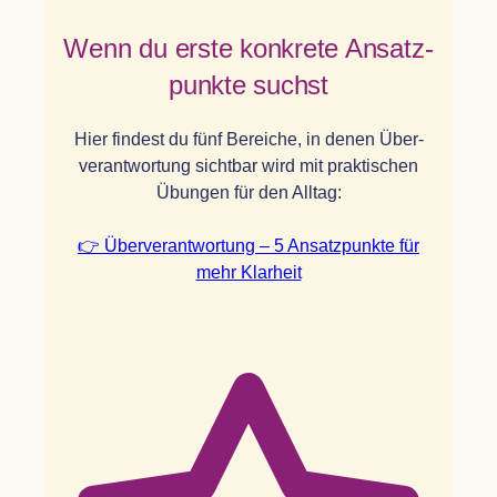
Wenn du erste kon­krete Ansatz­
punkte suchst
Hier fin­dest du fünf Berei­che, in denen Über­
ver­ant­wor­tung sicht­bar wird mit prak­ti­schen
Übun­gen für den All­tag:
👉 Über­ver­ant­wor­tung – 5 Ansatz­punkte für
mehr Klarheit