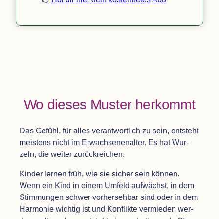
Wo die­ses Mus­ter herkommt
Das Gefühl, für alles ver­ant­wort­lich zu sein, ent­steht
meis­tens nicht im Erwach­se­nen­al­ter. Es hat Wur­
zeln, die wei­ter zurückreichen.
Kin­der ler­nen früh, wie sie sicher sein kön­nen.
Wenn ein Kind in einem Umfeld auf­wächst, in dem
Stim­mun­gen schwer vor­her­seh­bar sind oder in dem
Har­mo­nie wich­tig ist und Kon­flikte ver­mie­den wer­