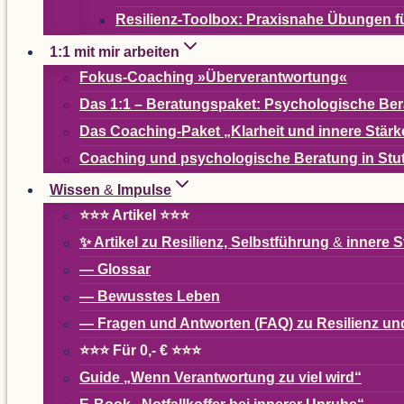
Resi­­li­enz-Tool­­box: Pra­xis­nahe Übun­g
1:1 mit mir arbeiten
Fokus-Coa­ching »Über­ver­ant­wor­tung«
Das 1:1 – Bera­tungs­pa­ket: Psy­cho­lo­gi­sche B
Das Coa­ching-Paket
„
Klar­heit und innere Stärk
Coa­ching und psy­cho­lo­gi­sche Bera­tung in Stu
Wis­sen
&
Impulse
⭐⭐⭐ Arti­kel ⭐⭐⭐
✨ Arti­kel zu Resi­li­enz, Selbst­füh­rung
&
innere S
— Glos­sar
— Bewuss­tes Leben
— Fra­gen und Ant­wor­ten (
FAQ
) zu Resi­li­enz 
⭐⭐⭐ Für 0,- € ⭐⭐⭐
Guide
„
Wenn Ver­ant­wor­tung zu viel wird“