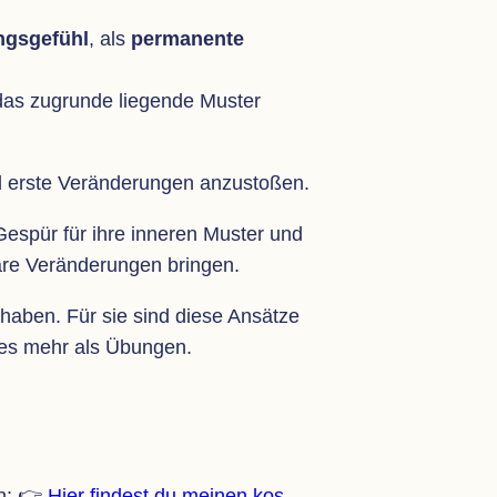
ngs­ge­fühl
, als
per­ma­nente
 das zugrunde lie­gende Mus­ter
nd erste Ver­än­de­run­gen anzustoßen.
Gespür für ihre inne­ren Mus­ter und
re Ver­än­de­run­gen bringen.
n haben. Für sie sind diese Ansätze
t es mehr als Übungen.
en: 👉
Hier fin­dest du mei­nen kos­