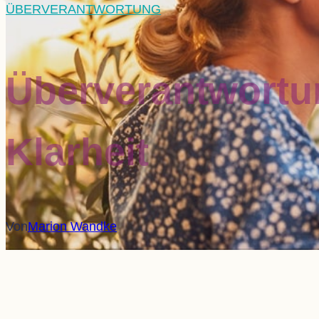
ÜBERVERANTWORTUNG
Über­ver­ant­wor­
Klarheit
Von
Marion Wandke