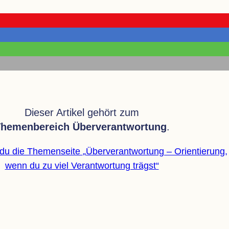
Die­ser Arti­kel gehört zum
he­men­be­reich Über­ver­ant­wor­tung
.
t du die The­men­seite
„
Über­ver­ant­wor­tung – Ori­en­tie­rung,
wenn du zu viel Ver­ant­wor­tung trägst“