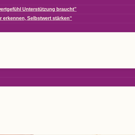
ert­ge­fühl Unter­stüt­zung braucht”
er erken­nen, Selbst­wert stärken“