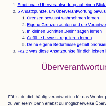
Emo­tio­nale Über­ver­ant­wor­tung auf einen Blick
5 Ansatz­punkte, um Über­ver­ant­wor­tung bew
Gren­zen bewusst wahr­neh­men lernen
Eigene Gren­zen ach­ten und die Ver­ant­wo
In klei­nen Schrit­ten ​„Nein“ sagen lernen
Gefühle bewusst regu­lie­ren lernen
Deine eigene Bedürf­nisse gezielt priorisie
Fazit: Was diese Ansatz­punkte für dich leis­te
Über­ver­ant­wor­
Fühlst du dich häu­fig ver­ant­wort­lich für das Woh
zu ver­lie­ren? Dann erlebst du mög­li­cher­weise Über­v