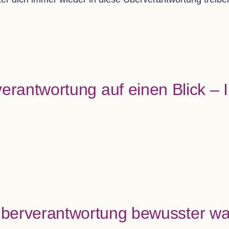
er­ant­wor­tung auf einen Blick – 
ber­ver­ant­wor­tung bewuss­ter