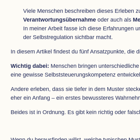
Viele Men­schen beschrei­ben die­ses Erle­ben 
Ver­ant­wor­tungs­über­nahme
oder auch als
Me
In mei­ner Arbeit fasse ich diese Erfah­run­gen 
der Selbst­re­gu­la­tion sicht­bar macht.
In die­sem Arti­kel fin­dest du fünf Ansatz­punkte, die 
Wich­tig dabei:
Men­schen brin­gen unter­schied­li­che
eine gewisse Selbst­steue­rungs­kom­pe­tenz ent­wi­cke
Andere erle­ben, dass sie tie­fer in dem Mus­ter ste
eher ein Anfang – ein ers­tes bewuss­te­res Wahr­ne
Bei­des ist in Ord­nung. Es gibt kein rich­tig oder fal
Wenn du her­aus­fin­den willst, wel­che typi­schen Mus­