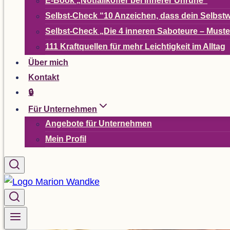
E-Book
„
Not­fall­kof­fer bei inne­rer Unruhe“
Selbst-Check
“
10 Anzei­chen, dass dein Selbst­w
Selbst-Check
„
Die 4 inne­ren Sabo­teure – Mus­t
111 Kraft­quel­len für mehr Leich­tig­keit im Alltag
Über mich
Kon­takt
🔒
Für Unter­neh­men
Ange­bote für Unternehmen
Mein Pro­fil