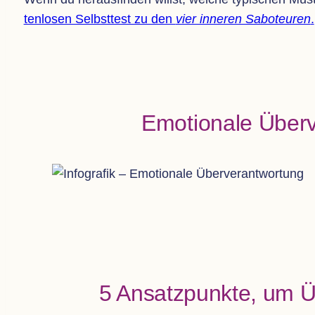
ten­lo­sen Selbst­test zu den
vier inne­ren Sabo­teu­ren
.
Emo­tio­nale Über­v
5 Ansatz­punkte, um Ü