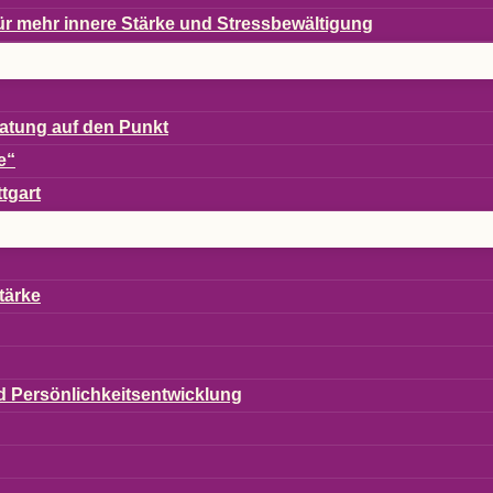
en für mehr innere Stärke und Stressbewältigung
era­tung auf den Punkt
e“
ttgart
tärke
und Persönlichkeitsentwicklung