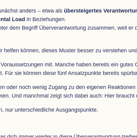
zunächst anders – etwa als
über­stei­ger­tes Ver­ant­wor­tu
n­tal Load
in Bezie­hun­gen.
unter dem Begriff Über­ver­ant­wor­tung zusam­men, weil er
dir hel­fen kön­nen, die­ses Mus­ter bes­ser zu ver­ste­hen u
 Vor­aus­set­zun­gen mit. Man­che haben bereits ein gutes 
lt. Für sie kön­nen diese fünf Ansatz­punkte bereits spür­ba
­cken oder noch wenig Zugang zu den eige­nen Reak­tio­ne
h­men. Und manch­mal zeigt sich dabei auch: Hier brauch
sch, nur unter­schied­li­che Ausgangspunkte.
ter dich immer wie­der in diese Über­ver­ant­wor­tung trei­b