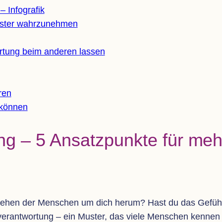
 – Infografik
uss­ter wahrzunehmen
r­tung beim ande­ren lassen
ren
n können
tung – 5 Ansatz­punkte für meh
l­erge­hen der Men­schen um dich herum? Hast du das Gefü
er­ant­wor­tung – ein Mus­ter, das viele Men­schen ken­nen un