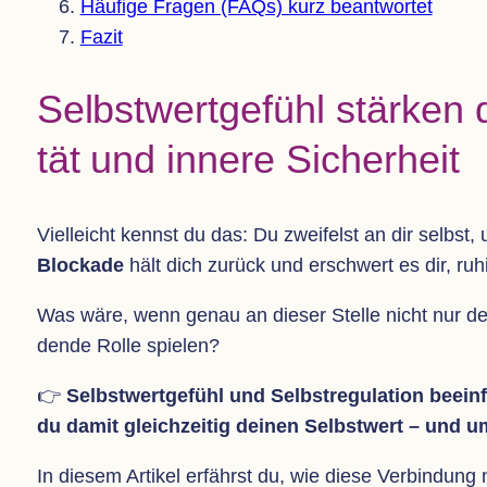
Häu­fige Fra­gen (FAQs) kurz beantwortet
Fazit
Selbst­wert­ge­fühl stär­ken 
tät und innere Sicherheit
Viel­leicht kennst du das: Du zwei­felst an dir selbst,
Blo­ckade
hält dich zurück und erschwert es dir, ru
Was wäre, wenn genau an die­ser Stelle nicht nur d
dende Rolle spielen?
👉
Selbst­wert­ge­fühl und Selbst­re­gu­la­tion beein
du damit gleich­zei­tig dei­nen Selbst­wert – und 
In die­sem Arti­kel erfährst du, wie diese Ver­bin­dung n