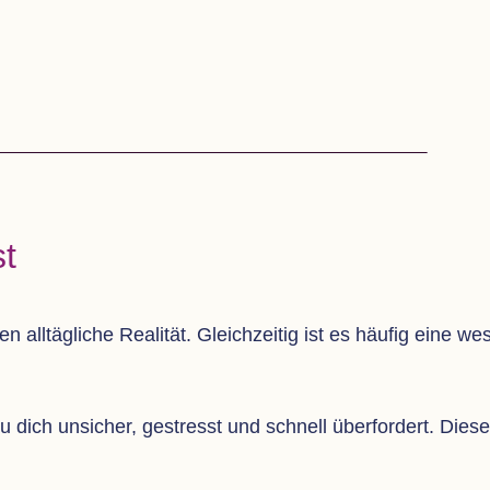
t
n all­täg­li­che Rea­li­tät. Gleich­zei­tig ist es häu­fig eine 
du dich unsi­cher, gestresst und schnell über­for­dert. Die