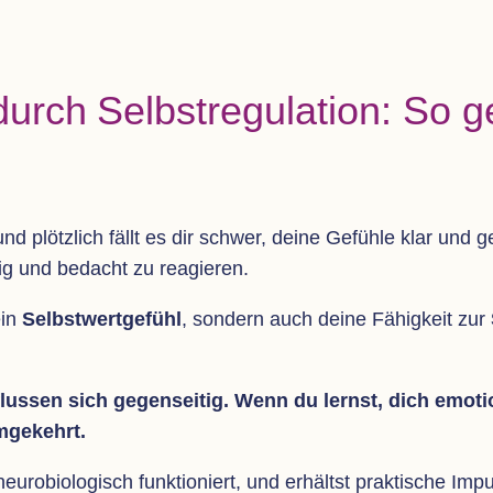
durch Selbst­re­gu­la­tion: So g
 und plötz­lich fällt es dir schwer, deine Gefühle klar und 
hig und bedacht zu reagieren.
ein
Selbst­wert­ge­fühl
, son­dern auch deine Fähig­keit zur
­flus­sen sich gegen­sei­tig. Wenn du lernst, dich emo­tio
umgekehrt.
eu­ro­bio­lo­gisch funk­tio­niert, und erhältst prak­ti­sche Im