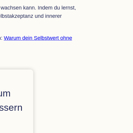
bil wach­sen kann. Indem du lernst,
st­ak­zep­tanz und inne­rer
n:
Warum dein Selbst­wert ohne
 um
s­sern