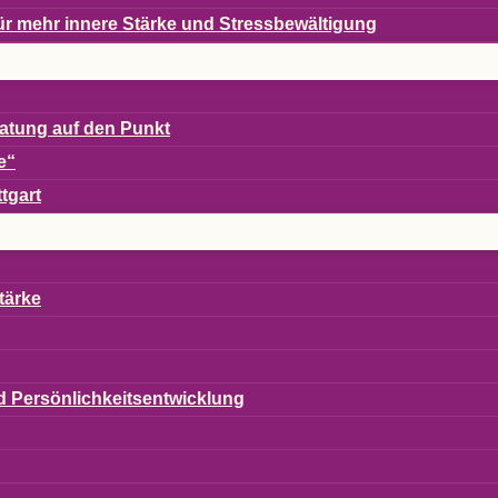
en für mehr innere Stärke und Stressbewältigung
era­tung auf den Punkt
e“
ttgart
tärke
und Persönlichkeitsentwicklung