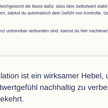
 Gleich­ge­wicht die Basis dafür, dass dein Selbst­wert sta­
, stärkst du auto­ma­tisch dein Gefühl von Kon­trolle, Selb
nz untrenn­bar ver­bun­den sind, kannst du hier nach­le­se
u­la­tion ist ein wirk­sa­mer Hebel,
­wert­ge­fühl nach­hal­tig zu ver­be
ekehrt.