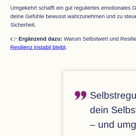
Umge­kehrt schafft ein gut regu­lier­tes emo­tio­na­les
deine Gefühle bewusst wahr­zu­neh­men und zu steu­ern
Sicherheit.
👉
Ergän­zend dazu:
Warum Selbst­wert und Resi­li­e
Resi­li­enz insta­bil bleibt
.
Selbst­re­g
dein Selbst
– und umg