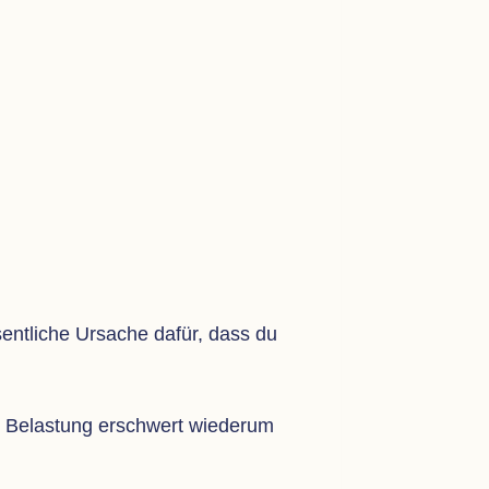
wesent­li­che Ursa­che dafür, dass du
se Belas­tung erschwert wie­derum