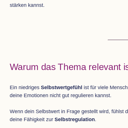
stär­ken kannst.
Warum das Thema rele­vant is
Ein nied­ri­ges
Selbst­wert­ge­fühl
ist für viele Men­sche
deine Emo­tio­nen nicht gut regu­lie­ren kannst.
Wenn dein Selbst­wert in Frage gestellt wird, fühlst 
deine Fähig­keit zur
Selbst­re­gu­la­tion
.