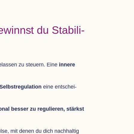
ewinnst du Sta­bi­li­
gelas­sen zu steu­ern. Eine
innere
Selbst­re­gu­la­tion
eine ent­schei­
­nal bes­ser zu regu­lie­ren, stärkst
pulse, mit denen du dich nach­hal­tig