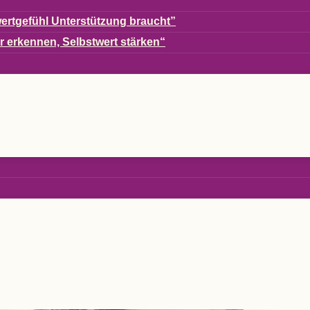
ert­ge­fühl Unter­stüt­zung braucht”
er erken­nen, Selbst­wert stärken“