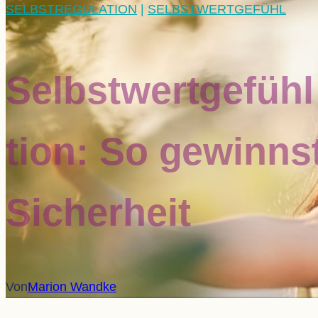
SELBSTREGULATION
|
SELBSTWERTGEFÜHL
Selbst­wert­ge­fühl
tion: So gewinnst 
Sicherheit
Von
Marion Wandke