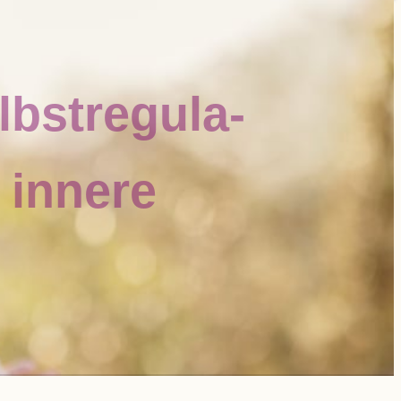
bst­re­gu­la­
d innere