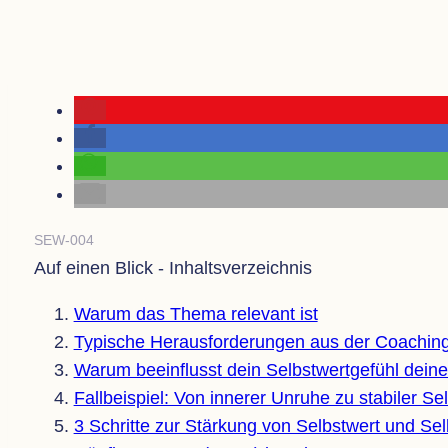
SEW-004
Auf einen Blick - Inhaltsverzeichnis
Warum das Thema rele­vant ist
Typi­sche Her­aus­for­de­run­gen aus der Coachin
Warum beein­flusst dein Selbst­wert­ge­fühl deine
Fall­bei­spiel: Von inne­rer Unruhe zu sta­bi­ler S
3 Schritte zur Stär­kung von Selbst­wert und Sel