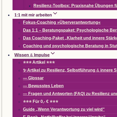
Resi­­li­enz-Tool­­box: Pra­xis­nahe Übun­g
1:1 mit mir arbeiten
Fokus-Coa­ching »Über­ver­ant­wor­tung«
Das 1:1 – Bera­tungs­pa­ket: Psy­cho­lo­gi­sche B
Das Coa­ching-Paket
„
Klar­heit und innere Stärk
Coa­ching und psy­cho­lo­gi­sche Bera­tung in Stu
Wis­sen
&
Impulse
⭐⭐⭐ Arti­kel ⭐⭐⭐
✨ Arti­kel zu Resi­li­enz, Selbst­füh­rung
&
innere S
— Glos­sar
— Bewuss­tes Leben
— Fra­gen und Ant­wor­ten (
FAQ
) zu Resi­li­enz 
⭐⭐⭐ Für 0,- € ⭐⭐⭐
Guide
„
Wenn Ver­ant­wor­tung zu viel wird“