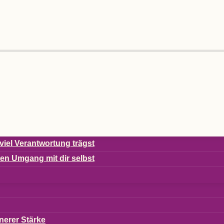
viel Ver­ant­wor­tung trägst
s­ten Umgang mit dir selbst
ne­rer Stärke