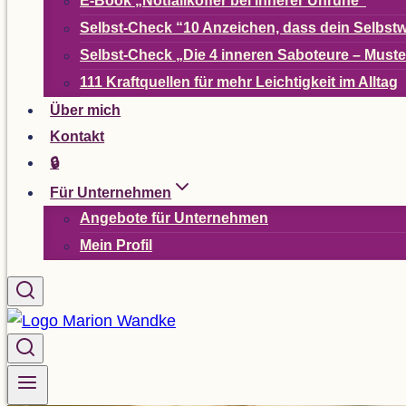
E-Book
„
Not­fall­kof­fer bei inne­rer Unruhe“
Selbst-Check
“
10 Anzei­chen, dass dein Selbst­w
Selbst-Check
„
Die 4 inne­ren Sabo­teure – Mus­t
111 Kraft­quel­len für mehr Leich­tig­keit im Alltag
Über mich
Kon­takt
🔒
Für Unter­neh­men
Ange­bote für Unternehmen
Mein Pro­fil